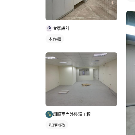
宜家設計
木作櫃
翔順室內外裝潢工程
泥作地板