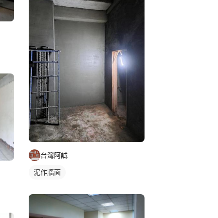
台灣阿誠
泥作牆面