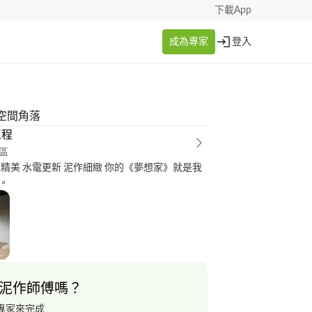
下載App
成為專家
登入
空間角落
工程
區
工精美 水電更新 泥作細緻 你的《夢想家》就是我
。
泥作師傅嗎？
專家來完成