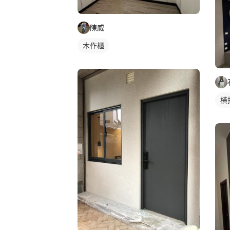
陳威
木作櫃
橫