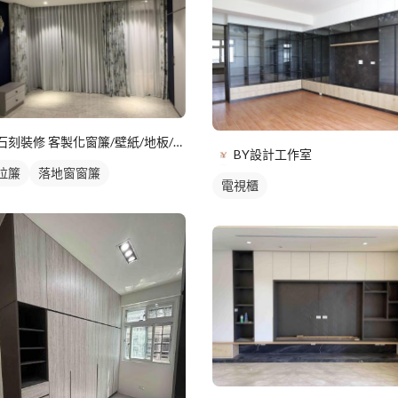
石刻裝修 客製化窗簾/壁紙/地板/系統櫃
BY設計工作室
拉簾
落地窗窗簾
電視櫃