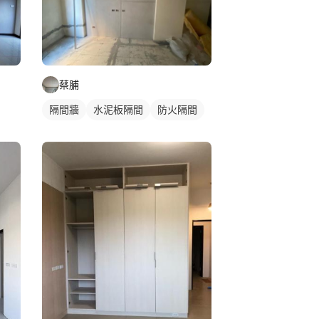
蔡脯
隔間牆
水泥板隔間
防火隔間