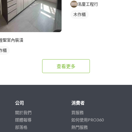
洺廈工程行
木作櫃
煌聖室內裝潢
作櫃
查看更多
公司
消費者
關於我們
買服務
媒體報導
如何使用PRO360
部落格
熱門服務