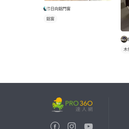
日向鋁門窗
鋁窗
木
繼續完成
找專家(0)
買服務(0)