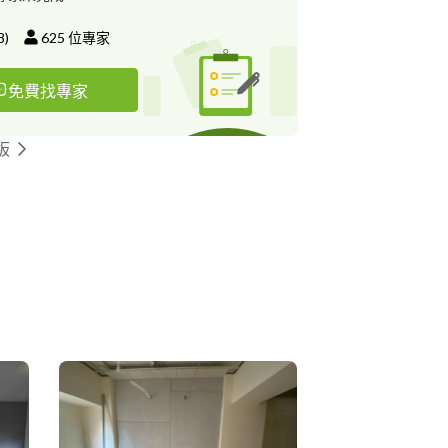
8
)
625
位專家
免費找專家
板