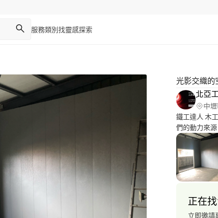
服務類別
找靈感
探索
光影交織的
北亞
中壢
鐵工達人 木
們的動力來源
正在找
立即邀請