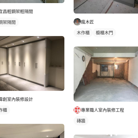
宜昌輕鋼架輕隔間
瘋木匠
鋼架隔間
木作櫃
櫥櫃木門
偉創室內裝修設計
專業職人室內裝修工程
作櫃
磚牆