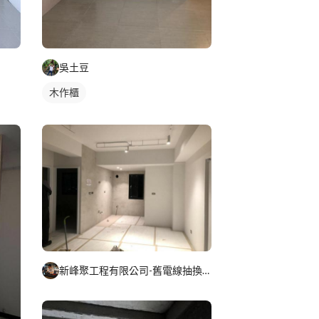
吳土豆
木作櫃
新峰聚工程有限公司-舊電線抽換-燈具安裝-