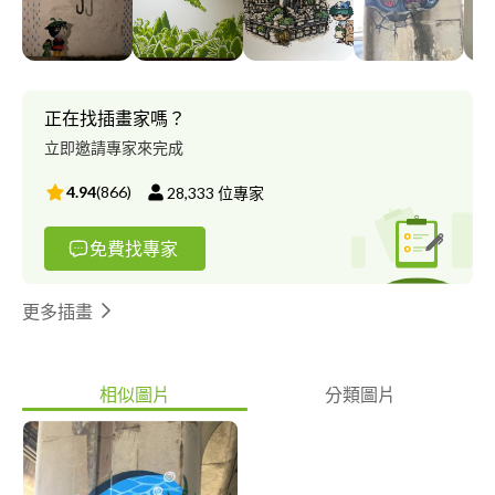
繪）、打卡牆、地圖壁畫、鐵皮屋、貨櫃屋、鐵捲門、走廊、室內
主題壁畫、插畫設計、3D錯視互動藝術等 壁畫多以面積計費
*壁畫依預算與面積不同客製服務， 基本形式為： 1.現地場勘
丈量 2.設計稿提案討論報價 3.正式施工 （含牆面底漆、色漆、
防水保護漆） 4.完工驗收 ------ ◎插畫設計類 多張/單張
正在找插畫家嗎？
單色/彩色 手繪/電繪 需詳談報價 廣告海報 電子廣告 各式
立即邀請專家來完成
文宣 文創小物 ---- ◎平面設計（有插畫內容的）類 海報
｜邀請函｜喜帖｜背板 初次提案會提供各兩式選擇，不另外收
4.94
(
866
)
28,333
位專家
費 完稿後會提供ai檔跟pdf檔 協助印刷輸出成實品 提供您喜歡
的參考風格，可於確定發案前免費提供兩款草稿 另外有需要的
免費找專家
話可配合提供的風格來給予我過去作品參考 海報設計可3次免費
修改， 有手繪插畫需求再另外加價，其他需詳談後報價 其他
設計詳談討論
更多插畫
相似圖片
分類圖片