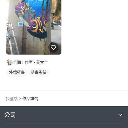
羊圈工作室 - 黃大羊
外牆壁畫
壁畫彩繪
校園壁畫
海洋壁畫
找靈感
作品詳情
繼續完成
公司