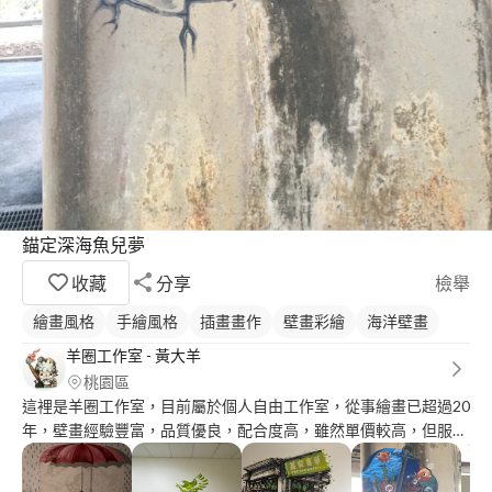
錨定深海魚兒夢
收藏
分享
檢舉
繪畫風格
手繪風格
插畫畫作
壁畫彩繪
海洋壁畫
羊圈工作室 - 黃大羊
桃園區
這裡是羊圈工作室，目前屬於個人自由工作室，從事繪畫已超過20
年，壁畫經驗豐富，品質優良，配合度高，雖然單價較高，但服務
品質絕對值得信賴。 歡迎大家進粉絲團參考作品，私訊詢價～ ◎
服務項目或專長領域： ◎戶外環境彩繪（社區美化、後巷彩