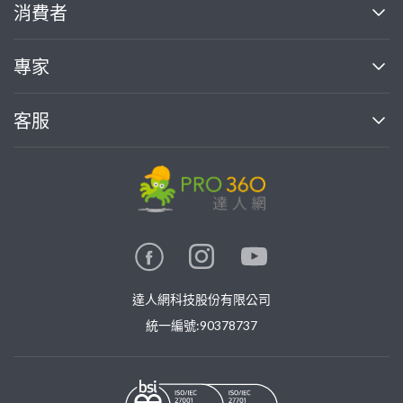
關於我們
消費者
找專家(0)
買服務(0)
媒體報導
買服務
專家
部落格
如何使用PRO360
加入我們
案件中心
客服
熱門服務
投資人關係
成為專家
所有服務
客服中心
合作提案
如何接案
價格行情
使用條款
聯絡我們
專家指南
專家目錄
信任與保障
推廣服務
在地專家推薦
隱私權政策
卓越專家
達人網科技股份有限公司
關鍵字搜尋
公告
特約專家
統一編號:90378737
專業知識
勞健保專區
問專家
新手攻略