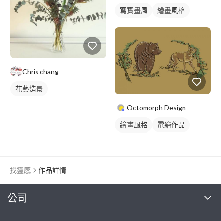
寫實畫風
繪畫風格
手繪風格
插畫
動物插畫
Chris chang
花藝造景
Octomorph Design
繪畫風格
電繪作品
動物插畫
找靈感
作品詳情
繼續完成
公司