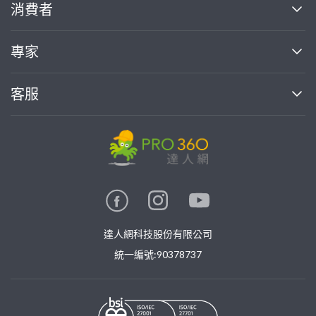
關於我們
消費者
找專家(0)
買服務(0)
媒體報導
買服務
專家
部落格
如何使用PRO360
加入我們
案件中心
客服
熱門服務
投資人關係
成為專家
所有服務
客服中心
合作提案
如何接案
價格行情
使用條款
聯絡我們
專家指南
專家目錄
信任與保障
推廣服務
在地專家推薦
隱私權政策
卓越專家
達人網科技股份有限公司
關鍵字搜尋
公告
特約專家
統一編號:90378737
專業知識
勞健保專區
問專家
新手攻略