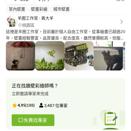
室內壁畫
壁畫彩繪
城市壁畫
羊圈工作室 - 黃大羊
桃園區
這裡是羊圈工作室，目前屬於個人自由工作室，從事繪畫已超過20
年，壁畫經驗豐富，品質優良，配合度高，雖然單價較高，但服務
品質絕對值得信賴。 歡迎大家進粉絲團參考作品，私訊詢價～ ◎
服務項目或專長領域： ◎戶外環境彩繪（社區美化、後巷彩
繪）、打卡牆、地圖壁畫、鐵皮屋、貨櫃屋、鐵捲門、走廊、室內
主題壁畫、插畫設計、3D錯視互動藝術等 壁畫多以面積計費
*壁畫依預算與面積不同客製服務， 基本形式為： 1.現地場勘
丈量 2.設計稿提案討論報價 3.正式施工 （含牆面底漆、色漆、
防水保護漆） 4.完工驗收 ------ ◎插畫設計類 多張/單張
正在找牆壁彩繪師嗎？
單色/彩色 手繪/電繪 需詳談報價 廣告海報 電子廣告 各式
立即邀請專家來完成
文宣 文創小物 ---- ◎平面設計（有插畫內容的）類 海報
｜邀請函｜喜帖｜背板 初次提案會提供各兩式選擇，不另外收
4.95
(
188
)
3,487
位專家
費 完稿後會提供ai檔跟pdf檔 協助印刷輸出成實品 提供您喜歡
的參考風格，可於確定發案前免費提供兩款草稿 另外有需要的
免費找專家
話可配合提供的風格來給予我過去作品參考 海報設計可3次免費
修改， 有手繪插畫需求再另外加價，其他需詳談後報價 其他