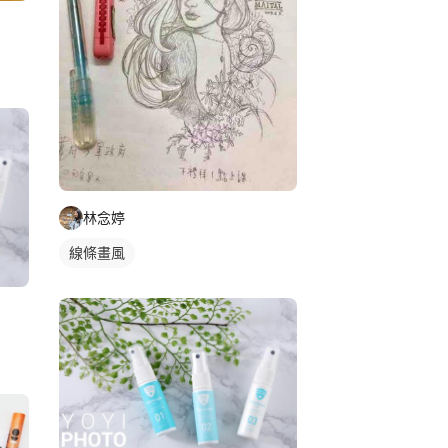
林念婷
線條畫風