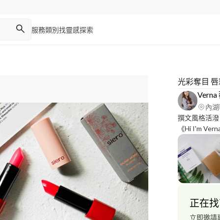
服務類別
找靈感
探索
光彩奪目 
Vern
內湖
撰文風格活潑
《Hi I'm Ve
(日流量4k上下
正在找
立即邀請