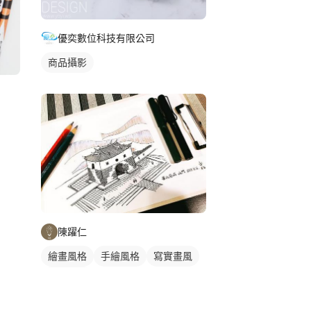
優奕數位科技有限公司
商品攝影
陳躍仁
繪畫風格
手繪風格
寫實畫風
風景寫生