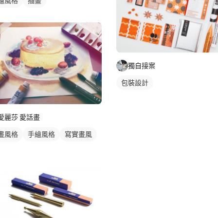
繪風格
插畫
獨自接案
包裝設計
愛麗莎 愛話畫
畫風格
手繪風格
寫實畫風
物插圖