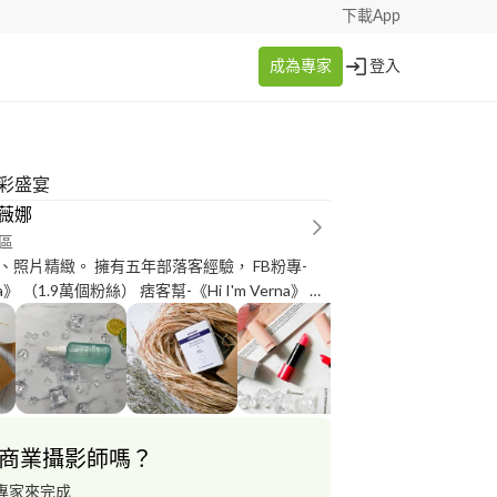
下載App
成為專家
登入
唇彩盛宴
a 薇娜
區
、照片精緻。 擁有五年部落客經驗， FB粉專-
rna》 （1.9萬個粉絲） 痞客幫-《Hi I'm Verna》
，總流量1212k)
商業攝影師嗎？
專家來完成