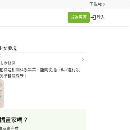
下載App
成為專家
登入
少女夢境
婷
市樹林區
也算是相關科系畢業，能夠使用ps與ai進行設
美術相關教學！
插畫家嗎？
專家來完成