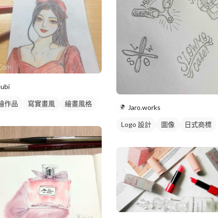
Jubi
繪作品
寫實畫風
繪畫風格
Jaro.works
繪風格
插畫
人物插畫
Logo 設計
圖像
日式商標
黑白