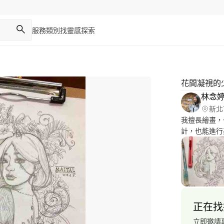
服務類別
找靈感
探索
花間凝視的
林念
新北
我擅長繪畫，
計，也能進行
正在找
立即邀請