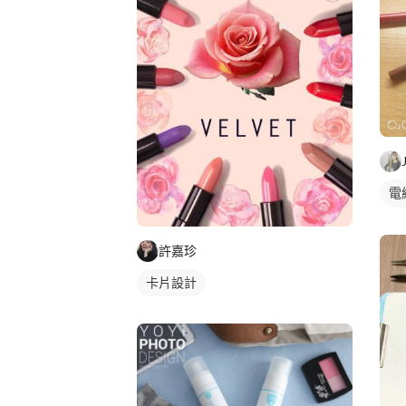
電
手
許嘉珍
卡片設計