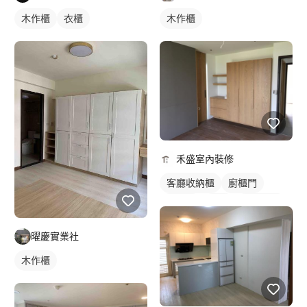
木作櫃
衣櫃
木作櫃
禾盛室內裝修
客廳收納櫃
廚櫃門
木作櫃
衣櫃
櫥櫃木門
曜慶實業社
木作櫃