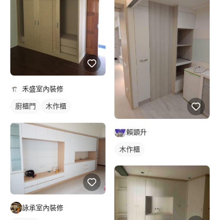
禾盛室內裝修
廚櫃門
木作櫃
櫥櫃木門
賴顗升
木作櫃
詠承室內裝修