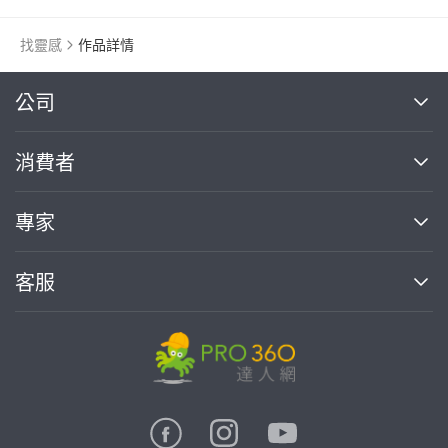
找靈感
作品詳情
繼續完成
公司
關於我們
消費者
找專家(0)
買服務(0)
媒體報導
買服務
專家
部落格
如何使用PRO360
加入我們
案件中心
客服
熱門服務
投資人關係
成為專家
所有服務
客服中心
合作提案
如何接案
價格行情
使用條款
聯絡我們
專家指南
專家目錄
信任與保障
推廣服務