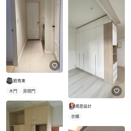
劉育東
木門
房間門
澔思設計
衣櫃