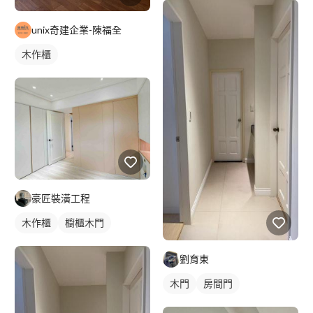
unix奇建企業-陳福全
木作櫃
豪匠裝潢工程
木作櫃
櫥櫃木門
劉育東
木門
房間門