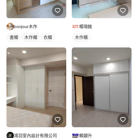
bonjour木作
楊瑨銘
書櫃
木作櫃
衣櫃
木作櫃
鴻羽室內設計有限公司
賴顗升