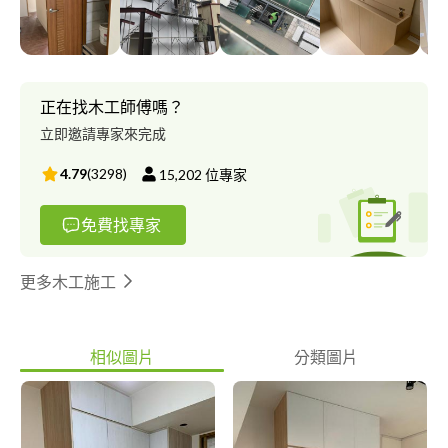
正在找木工師傅嗎？
立即邀請專家來完成
4.79
(
3298
)
15,202
位專家
免費找專家
更多木工施工
相似圖片
分類圖片