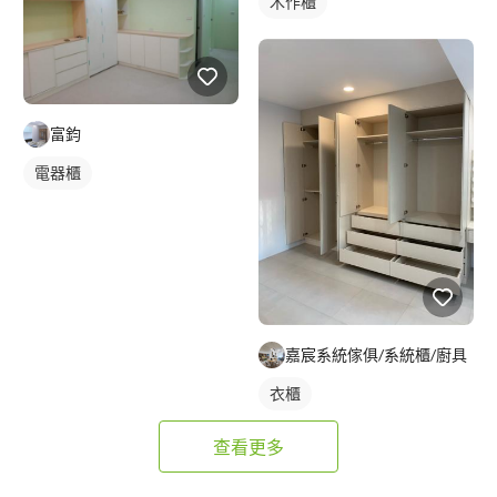
木作櫃
富鈞
電器櫃
嘉宸系統傢俱/系統櫃/廚具
衣櫃
查看更多