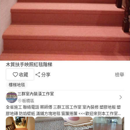
木質扶手映照紅毯階梯
收藏
分享
檢舉
樓梯地毯
三群室內裝潢工作室
板橋區
全省施工 聯絡電話 蔡師傅 三群工班工作室 室內裝修 塑膠地板 塑
膠地磚 防焰壁紙 滿鋪方塊地毯 窗簾捲簾 <<<歡迎來到本工作室
>>>三群工班是由木工師傅 .水泥師傅.裝修師傅.設計師.塑膠地磚地
板師傅.地毯師傅.壁紙師傅.窗簾師傅 油漆師傅 .水電師傅.所組成的