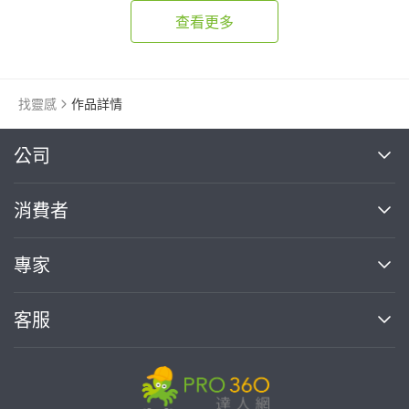
查看更多
找靈感
作品詳情
繼續完成
公司
關於我們
消費者
找專家(0)
買服務(0)
媒體報導
買服務
專家
部落格
如何使用PRO360
加入我們
案件中心
客服
熱門服務
投資人關係
成為專家
所有服務
客服中心
合作提案
如何接案
價格行情
使用條款