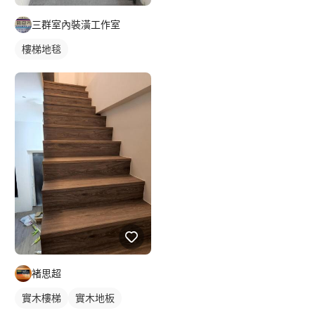
三群室內裝潢工作室
樓梯地毯
褚思超
實木樓梯
實木地板