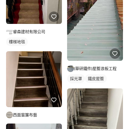
睿森建材有限公司
樓梯地毯
(華研鐵件)屋簷浪板工程
採光罩
鐵皮屋簷
其他鐵件
西面窗簾布藝