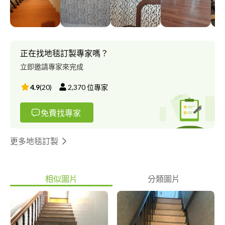
施工團隊有20年以上的經驗專業師傅達人.共有專業師傅人數30人
為你的居家.商辦.辦公室.店家.住家.專業的施工讓你房子場所美輪美
奐.煥然一新.秉持著熱心服務的理念.才能永續經營.讓買家安心有保
障.認同肯定信譽.本工作室產品價格透明合理.物美平價.不會開低報
高價.不會得標後灌水值得肯定信任.貨比三家不吃虧才知道我們價
正在找地毯訂製專家嗎？
位有多實在貨品材料工廠直接出貨所以成本底售價相對較低.+自己
立即邀請專家來完成
是師傅帶領專業施工團隊.本工作室工班報價挑戰市面市場網路最
優惠最低價最便宜.完善的售後熱心服務深獲買家信譽肯定.信用專
4.9
(
20
)
2,370
位專家
業服務第一好評價 聯絡電話 中華 蔡師傅 台灣 有實體店面工作室*
新北市中和區民享街20號地下室B1 從1樓八方雲集進入轉地下室
免費找專家
開放式便利屋各種規格廠牌目錄擺設自由參考目錄選購 *營業時間
* 早上9點半 到晚上9點 每個禮拜二店休 *大台北新北市桃園市 現
場免費丈量 估價選目錄 聯絡電話 中華電信 蔡師傅 台灣 大哥大 中
更多地毯訂製
和店 有實體店面工作室* 新北市中和區民享街20號地下室B1 從1樓
八方雲集進入轉地下室 開放式便利屋各種規格廠牌目錄擺設自由
參考目錄材料選購 請把喜歡的色號樣式拍照 再告知我 牆壁上都有
相似圖片
分類圖片
價目表參考 *營業時間* 早上9點半 到晚上9點 每個禮拜二 店休 *大
台北新北市桃園市免費丈量 估價選目錄 *板橋店 有實體店面工作室
* 新北市板橋區永豐街120巷2弄6號1樓 從三民路1段轉永豐街 開放
式便利屋各種規格廠牌目錄擺設自由參考目錄材料選購 請把喜歡