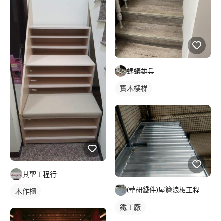
螞蟻雄兵
實木樓梯
其聖工程行
(華研鐵件)屋簷浪板工程
木作櫃
鐵工廠