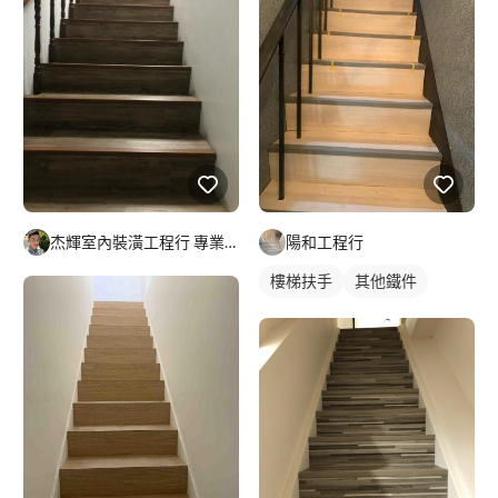
的色號樣式拍照 再告知我 牆壁上都有價目表參考價格 *營業時間*
早上9點半 到晚上9點
杰輝室內裝潢工程行 專業地板、窗簾、矽利康
陽和工程行
樓梯扶手
其他鐵件