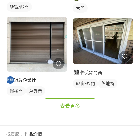
紗窗/紗門
大門
怡美鋁門窗
冠竣企業社
紗窗/紗門
落地窗
鐵捲門
戶外門
橫拉式落地門窗
鋁窗
查看更多
找靈感
作品詳情