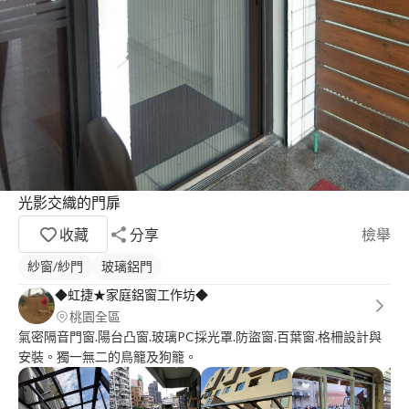
光影交織的門扉
收藏
分享
檢舉
紗窗/紗門
玻璃鋁門
◆虹捷★家庭鋁窗工作坊◆
桃園全區
氣密隔音門窗.陽台凸窗.玻璃PC採光罩.防盜窗.百葉窗.格柵設計與
安裝。獨一無二的鳥籠及狗籠。