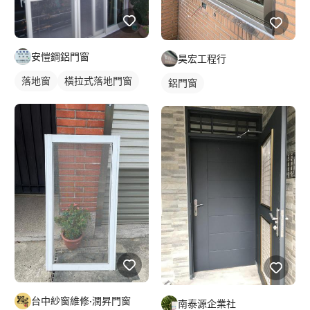
安愷鋼鋁門窗
昊宏工程行
落地窗
橫拉式落地門窗
鋁門窗
台中紗窗維修·潤昇門窗
南泰源企業社