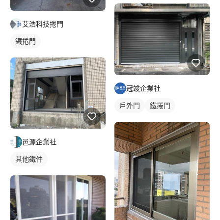
艾浩科技捲門
鐵捲門
冠竣企業社
戶外門
鐵捲門
邑源企業社
其他鐵件