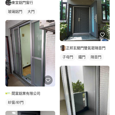
東宜鋁門窗行
玻璃鋁門
大門
正邦玄關門雙氣密隔音門
子母門
鐵門
隔音門
雙玄關門
大門
閎富鋁業有限公司
紗窗/紗門