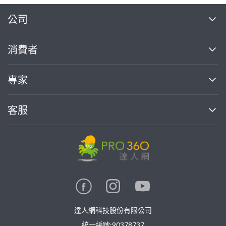
繼續完成
公司
關於我們
消費者
找專家(0)
買服務(0)
媒體報導
買服務
專家
部落格
如何使用PRO360
加入我們
案件中心
客服
熱門服務
投資人關係
成為專家
所有服務
客服中心
合作提案
如何接案
價格行情
使用條款
聯絡我們
專家指南
專家目錄
信任與保障
推廣服務
在地專家推薦
隱私權政策
卓越專家
達人網科技股份有限公司
關鍵字搜尋
公告
特約專家
統一編號:90378737