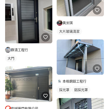
黃米琪
大片玻璃清潔
群清工程行
大門
本格鋼鋁工程行
採光罩
鋁採光罩
陽台採光罩
鈞誠捲門有限公司