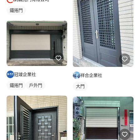
鐵捲門
冠竣企業社
祥合企業社
鐵捲門
戶外門
大門