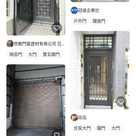
冠竣企業社
戶外門
鐵捲門
世鄮門窗建材有限公司 范先生
隔音門
大門
雙玄關門
柒伍
住家大門
鐵門
大門