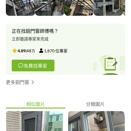
正在找鋁門窗師傅嗎？
立即邀請專家來完成
4.89
(
487
)
1,870
位專家
免費找專家
更多鋁門窗
相似圖片
分類圖片