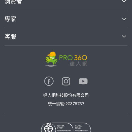
消費者
找專家(0)
買服務(0)
媒體報導
買服務
專家
部落格
如何使用PRO360
加入我們
案件中心
客服
熱門服務
投資人關係
成為專家
所有服務
客服中心
合作提案
如何接案
價格行情
使用條款
聯絡我們
專家指南
專家目錄
信任與保障
推廣服務
在地專家推薦
隱私權政策
卓越專家
達人網科技股份有限公司
關鍵字搜尋
公告
特約專家
統一編號:90378737
專業知識
勞健保專區
問專家
新手攻略