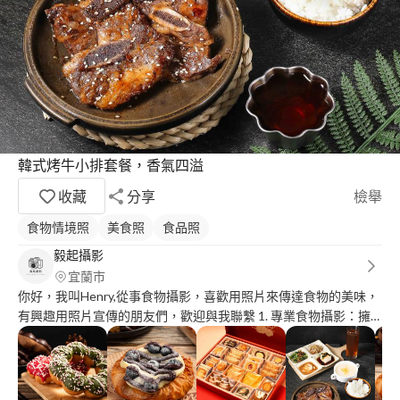
韓式烤牛小排套餐，香氣四溢
收藏
分享
檢舉
食物情境照
美食照
食品照
毅起攝影
宜蘭市
你好，我叫Henry,從事食物攝影，喜歡用照片來傳達食物的美味，
有興趣用照片宣傳的朋友們，歡迎與我聯繫 1. 專業食物攝影：擁
有兩年食物攝影經驗，精通捕捉食物細節和質感，以及使用燈光和
佈景創造出色的食物影像。 2.客戶合作：曾與宜蘭知名美食部落客
合作，以及在地宜蘭知名餐廳拍攝。為客戶創作過專業的食物攝影
作品，並提供量身定製的攝影服務。 3. 創意與技術：結合創意構