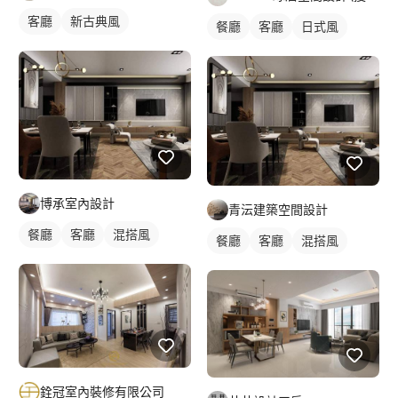
客廳
新古典風
餐廳
客廳
日式風
博承室內設計
青沄建築空間設計
餐廳
客廳
混搭風
餐廳
客廳
混搭風
銓冠室內裝修有限公司