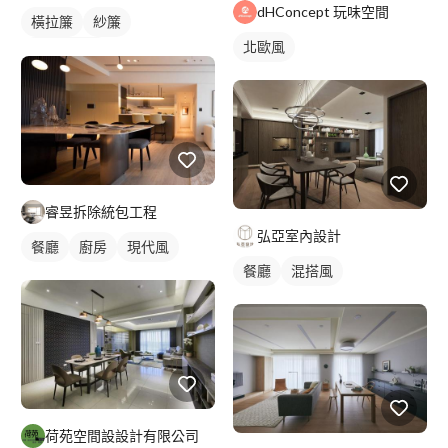
dHConcept 玩味空間
橫拉簾
紗簾
北歐風
落地窗窗簾
睿昱拆除統包工程
弘亞室內設計
餐廳
廚房
現代風
餐廳
混搭風
荷苑空間設設計有限公司