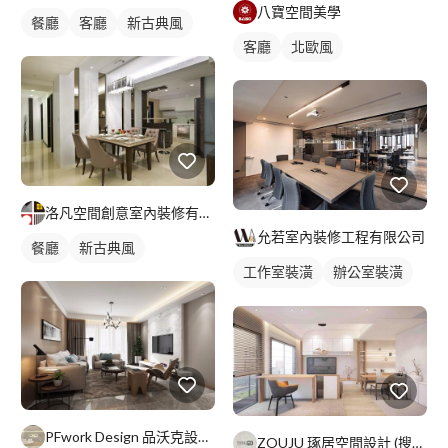
八寶空間美學
餐廳
客廳
新古典風
客廳
北歐風
洛凡空間創意室內裝修有限公司
允若室內裝修工程有限公司
餐廳
新古典風
工作室裝潢
辦公室裝潢
辦公室設計
PFwork Design 品沃克設計 l 工程 安信建築經理屢約保證
ZOUJU 琢居空間設計 (搜尋FB