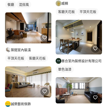
威棩
餐廳
混搭風
客廳天花板
平頂天花板
餐廳
混搭風
築間室內裝潢
平頂天花板
客廳天花板
墨合室內裝修設計有限公司
單色油漆
實木地板
單色油漆
吊燈
全室照明設計
客廳燈光設計
誠樂藝術傢飾