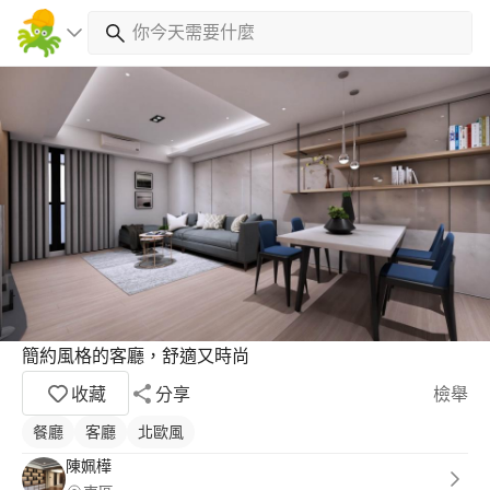
簡約風格的客廳，舒適又時尚
收藏
分享
檢舉
餐廳
客廳
北歐風
陳姵樺