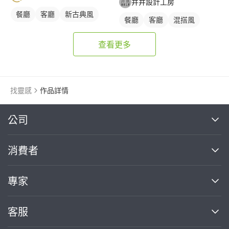
井井設計工房
餐廳
客廳
新古典風
餐廳
客廳
混搭風
查看更多
找靈感
作品詳情
繼續完成
公司
關於我們
消費者
找專家(0)
買服務(0)
媒體報導
買服務
專家
部落格
如何使用PRO360
加入我們
案件中心
客服
熱門服務
投資人關係
成為專家