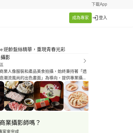
下載App
成為專家
登入
s Care 逆齡髮絲精華，重現青春光彩
尚攝影
區
商業人像服裝和產品美食拍攝，始終秉持著「透
造潮流風尚的出色畫面」為導向，提供專業攝影
樣風格拍攝道具和背景來提升服務品質。
商業攝影師嗎？
專家來完成