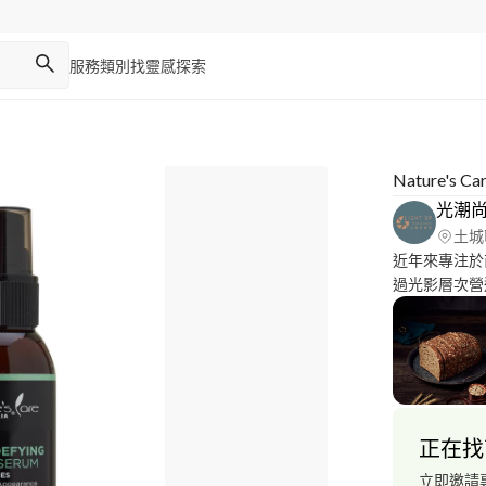
服務類別
找靈感
探索
Nature'
光潮
土城
近年來專注於
過光影層次營
燈光器材和多
正在找
立即邀請