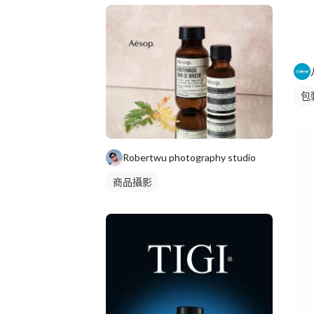
包
Robertwu photography studio
商品攝影