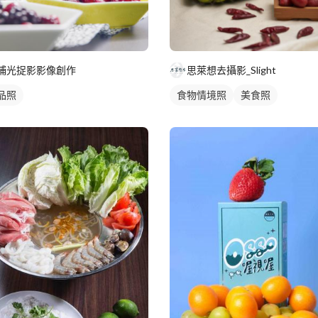
捕光捉影影像創作
思萊想去攝影_Slight
品照
食物情境照
美食照