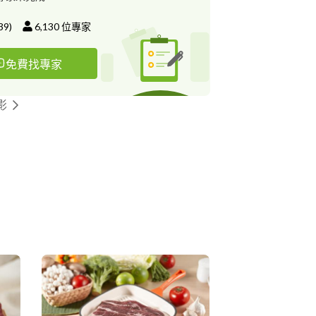
39
)
6,130
位專家
免費找專家
影