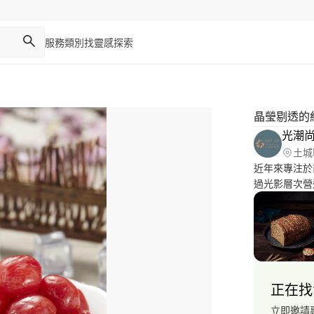
服務類別
找靈感
探索
晶瑩剔透的
光潮
土城
近年來專注於
過光影層次營
燈光器材和多
正在找
立即邀請