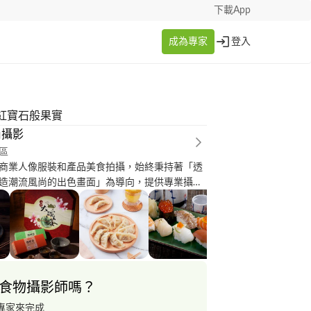
下載App
成為專家
登入
紅寶石般果實
尚攝影
區
商業人像服裝和產品美食拍攝，始終秉持著「透
造潮流風尚的出色畫面」為導向，提供專業攝影
樣風格拍攝道具和背景來提升服務品質。
食物攝影師嗎？
專家來完成