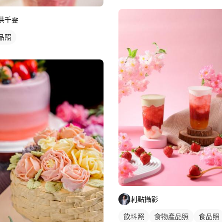
洪千雯
品照
刺點攝影
飲料照
食物產品照
食品照