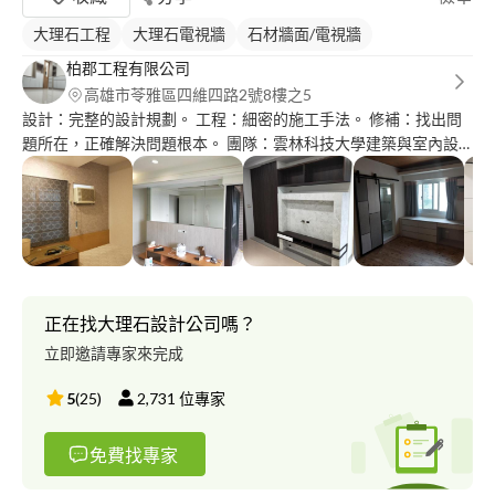
大理石工程
大理石電視牆
石材牆面/電視牆
柏郡工程有限公司
高雄市苓雅區四維四路2號8樓之5
設計：完整的設計規劃。 工程：細密的施工手法。 修補：找出問
題所在，正確解決問題根本。 團隊：雲林科技大學建築與室內設
計碩士畢業，具八年設計經驗之設計人員。 具營造監工九年經驗
之工程管理人員。 自有泥作、拆除、清潔之施工人員。 各類工程
施工團隊。
正在找大理石設計公司嗎？
立即邀請專家來完成
5
(
25
)
2,731
位專家
免費找專家