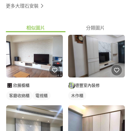
更多大理石安裝
相似圖片
分類圖片
欣展櫥櫃
德豐室內裝修
客廳收納櫃
電視櫃
木作櫃