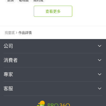
查看更多
找靈感
作品詳情
繼續完成
公司
關於我們
消費者
找專家(0)
買服務(0)
媒體報導
買服務
專家
部落格
如何使用PRO360
加入我們
案件中心
客服
熱門服務
投資人關係
成為專家
所有服務
客服中心
合作提案
如何接案