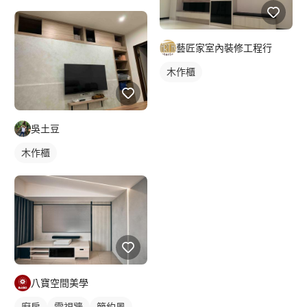
平頂天花板
間接天花板
藝匠家室內裝修工程行
木作櫃
吳土豆
木作櫃
八寶空間美學
廚房
電視牆
簡約風