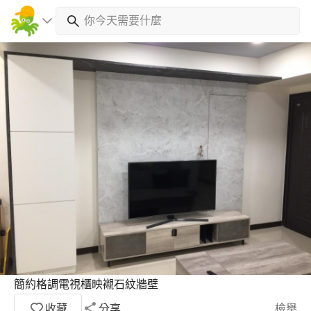
簡約格調電視櫃映襯石紋牆壁
收藏
分享
檢舉