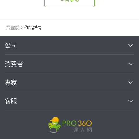
找靈感
作品詳情
繼續完成
公司
關於我們
消費者
找專家(0)
買服務(0)
媒體報導
買服務
專家
部落格
如何使用PRO360
加入我們
案件中心
客服
熱門服務
投資人關係
成為專家
所有服務
客服中心
合作提案
如何接案
價格行情
使用條款
聯絡我們
專家指南