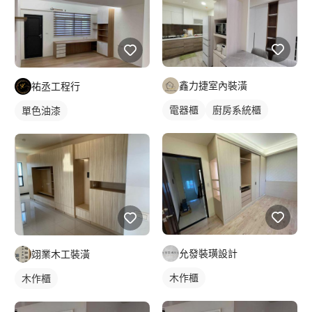
鑫力捷室內裝潢
祐丞工程行
電器櫃
廚房系統櫃
單色油漆
允發裝璜設計
翊業木工裝潢
木作櫃
木作櫃