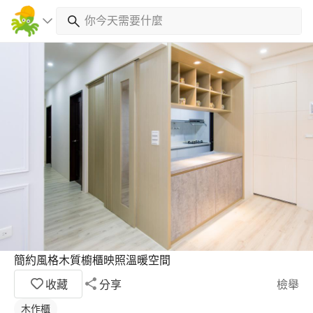
簡約風格木質櫥櫃映照溫暖空間
收藏
分享
檢舉
木作櫃