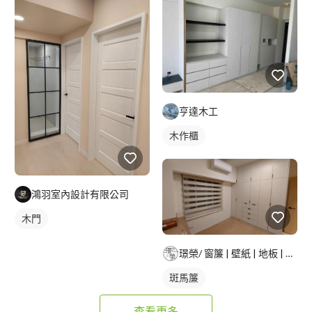
亨達木工
木作櫃
鴻羽室內設計有限公司
木門
璟榮/ 窗簾 | 壁紙 | 地板 | 建築貼膜 |
斑馬簾
查看更多