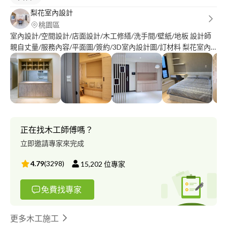
梨花室內設計
桃園區
室內設計/空間設計/店面設計/木工修繕/洗手間/壁紙/地板 設計師
親自丈量/服務內容/平面圖/簽約/3D室內設計圖/訂材料 梨花室內
設計在乎客人的喜好,設計師到木工都是團隊經營,我們沒有外包也
重視誠信,全程公開透明化. 我們需要到府丈量依據坪數跟客戶確認
材料然後2天內報價完成.
正在找木工師傅嗎？
立即邀請專家來完成
4.79
(
3298
)
15,202
位專家
免費找專家
更多木工施工