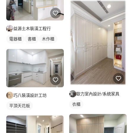
益源土木裝潢工程行
電器櫃
書櫃
木作櫃
全室照明設計
歐力室內設計/系統家具
巧八裝潢設計工坊
衣櫃
平頂天花板