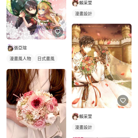
賴采萱
漫畫設計
張亞瑄
漫畫風人物
日式畫風
漫畫畫風
電繪作品
繪畫風格
漫畫設計
人物插畫
賴采萱
漫畫設計