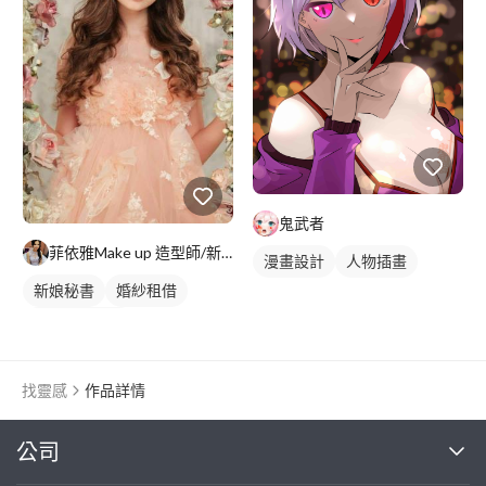
鬼武者
菲依雅Make up 造型師/新娘秘書
漫畫設計
人物插畫
新娘秘書
婚紗租借
妝髮造型服務
找靈感
作品詳情
繼續完成
公司