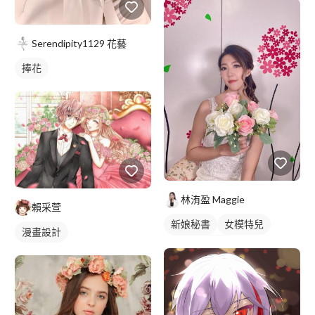
Serendipity1129 花藝
捧花
林洧盈 Maggie
賴采萱
新娘秘書
女模特兒
漫畫設計
妝髮造型服務