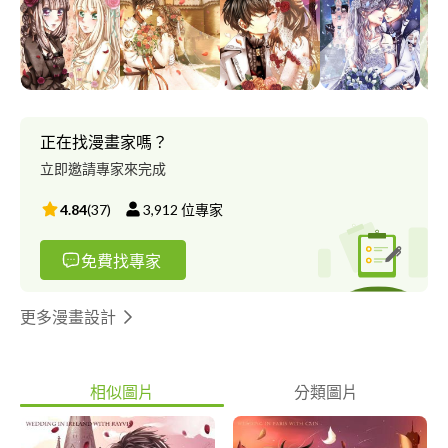
可以提供我最引以為傲的【電腦繪圖】技術為您提供服務。 我會
用的軟體有： Adobe Photoshop(95%。有考取專業證照，繪圖修
圖沒有問題) Illustrator(95%。有考取專業證照，向量繪圖沒有問
題) InDesign(70%。僅會簡單排版，但會主動找網上案例參考)
After Effect(60%。僅能做一些簡單特效) Premiere(50%。僅會打
字幕) Paint Tool SAI(100%。使用繪板繪圖，任何風格的繪圖都可
畫。但目前因繪板因素，已暫時停用) Clip Studio Paint(90%。最
正在找漫畫家嗎？
近雖剛上手，但同樣能夠繪製所有風格的繪圖) 有關於我的作品，
立即邀請專家來完成
下方提供我Facebook的粉絲專頁網址。歡迎前來參考看看。↓ 專頁
名稱：萱萱の文藝畫坊
4.84
(
37
)
3,912
位專家
http://www.facebook.com/elainespainting/ 另外個人也有Pixiv帳
號。若想解析度高及大圖檢視，建議前往這裡。↓
免費找專家
https://www.pixiv.net/users/9460047 關於委託，我也有產生一份
Google表單。想委託我的可以進來填寫。這樣我可以確實依照更
詳細的要求來作畫。 表單連結↓
更多漫畫設計
https://docs.google.com/forms/d/1gu-y86-
swrlyc0vNDn_RDeWXBaJQi9o0km3g-sxIlFw/edit?usp=sharing 另
外個人今年打算考取國家日文證照證明實力。雖然個人現在還在補
相似圖片
分類圖片
習班學習，但是個人接觸日文已經有七到八年的時間。 若是基礎
N5入門的日文，我覺得我沒有問題。