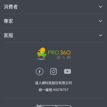
關於我們
消費者
找專家(0)
買服務(0)
媒體報導
買服務
專家
部落格
如何使用PRO360
加入我們
案件中心
客服
熱門服務
投資人關係
成為專家
所有服務
客服中心
合作提案
如何接案
價格行情
使用條款
聯絡我們
專家指南
專家目錄
信任與保障
推廣服務
在地專家推薦
隱私權政策
卓越專家
達人網科技股份有限公司
關鍵字搜尋
公告
特約專家
統一編號:90378737
專業知識
勞健保專區
問專家