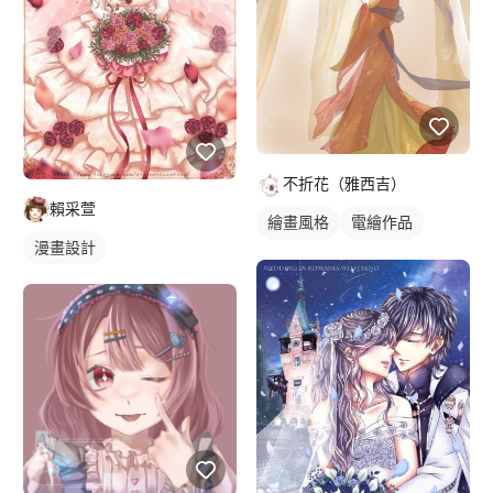
不折花（雅西吉）
賴采萱
繪畫風格
電繪作品
漫畫設計
日式畫風
人物插畫