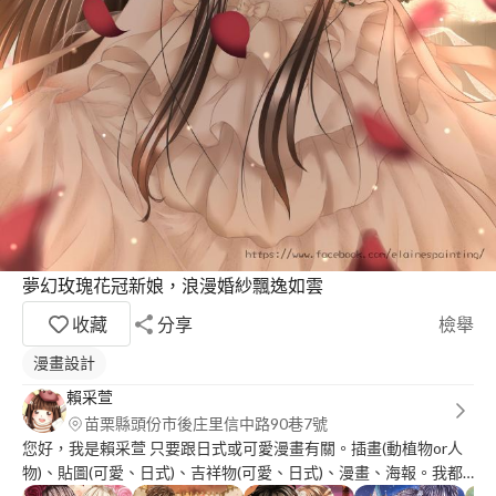
夢幻玫瑰花冠新娘，浪漫婚紗飄逸如雲
收藏
分享
檢舉
漫畫設計
賴采萱
苗栗縣頭份市後庄里信中路90巷7號
您好，我是賴采萱 只要跟日式或可愛漫畫有關。插畫(動植物or人
物)、貼圖(可愛、日式)、吉祥物(可愛、日式)、漫畫、海報。我都