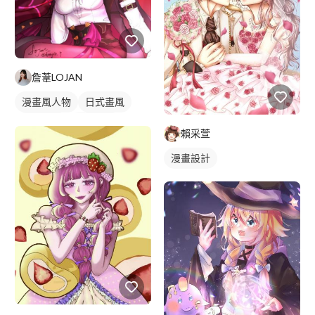
詹葦LOJAN
漫畫風人物
日式畫風
電繪作品
漫畫畫風
賴采萱
繪畫風格
人物插畫
漫畫設計