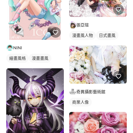
張亞瑄
漫畫風人物
日式畫風
漫畫畫風
電繪作品
NINI
繪畫風格
漫畫設計
繪畫風格
漫畫畫風
人物插畫
漫畫風人物
電繪作品
日式畫風
人物插畫
奇異攝影藝術館
商業人像