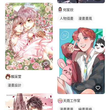
日式畫風
漫畫風人物
漫畫畫風
插畫
何家欣
人物插畫
人物插畫
漫畫畫風
漫畫風人物
電繪作品
繪畫風格
賴采萱
漫畫設計
天雨工作室
漫畫畫風
繪畫風格