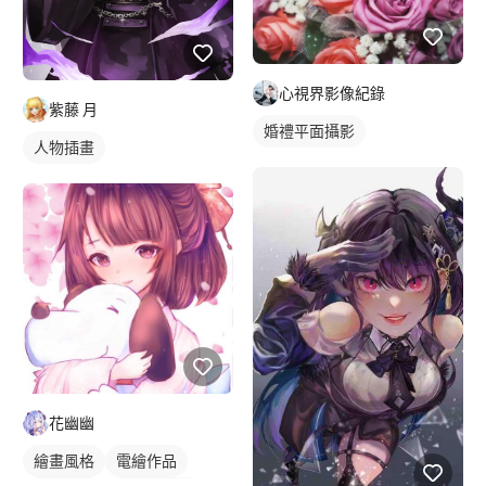
心視界影像紀錄
紫藤 月
婚禮平面攝影
人物插畫
花幽幽
繪畫風格
電繪作品