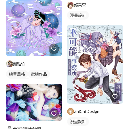
賴采萱
漫畫設計
謝雅竹
繪畫風格
電繪作品
漫畫風人物
插畫
人物插畫
ZhiChi Design
漫畫設計
奇異攝影藝術館