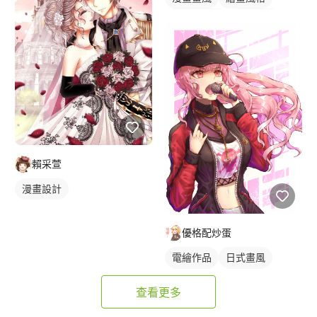
漫畫風人物
電繪作品
插畫
人物插畫
賴采萱
漫畫設計
優格配炒蛋
電繪作品
日式畫風
漫畫畫風
繪畫風格
查看更多
漫畫風人物
插畫