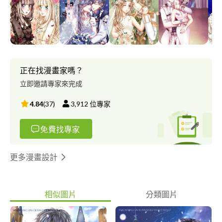
可以提供我最引以為傲的【電腦繪圖】技術為您提供服務。 我會
用的軟體有： Adobe Photoshop(95%。有考取專業證照，繪圖修
圖沒有問題) Illustrator(95%。有考取專業證照，向量繪圖沒有問
題) InDesign(70%。僅會簡單排版，但會主動找網上案例參考)
After Effect(60%。僅能做一些簡單特效) Premiere(50%。僅會打
字幕) Paint Tool SAI(100%。使用繪板繪圖，任何風格的繪圖都可
畫。但目前因繪板因素，已暫時停用) Clip Studio Paint(90%。最
正在找漫畫家嗎？
近雖剛上手，但同樣能夠繪製所有風格的繪圖) 有關於我的作品，
立即邀請專家來完成
下方提供我Facebook的粉絲專頁網址。歡迎前來參考看看。↓ 專頁
名稱：萱萱の文藝畫坊
4.84
(
37
)
3,912
位專家
http://www.facebook.com/elainespainting/ 另外個人也有Pixiv帳
號。若想解析度高及大圖檢視，建議前往這裡。↓
免費找專家
https://www.pixiv.net/users/9460047 關於委託，我也有產生一份
Google表單。想委託我的可以進來填寫。這樣我可以確實依照更
詳細的要求來作畫。 表單連結↓
更多漫畫設計
https://docs.google.com/forms/d/1gu-y86-
swrlyc0vNDn_RDeWXBaJQi9o0km3g-sxIlFw/edit?usp=sharing 另
外個人今年打算考取國家日文證照證明實力。雖然個人現在還在補
相似圖片
分類圖片
習班學習，但是個人接觸日文已經有七到八年的時間。 若是基礎
N5入門的日文，我覺得我沒有問題。