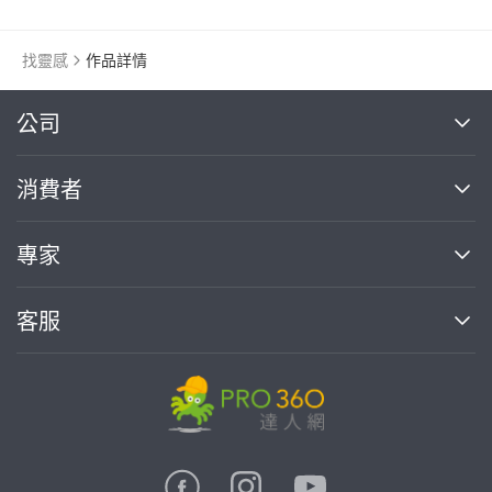
人物插畫
找靈感
作品詳情
繼續完成
公司
關於我們
消費者
找專家(0)
買服務(0)
媒體報導
買服務
專家
部落格
如何使用PRO360
加入我們
案件中心
客服
熱門服務
投資人關係
成為專家
所有服務
客服中心
合作提案
如何接案
價格行情
使用條款
聯絡我們
專家指南
專家目錄
信任與保障
推廣服務