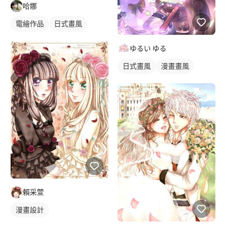
哈娜
電繪作品
日式畫風
繪畫風格
漫畫風人物
ゆるい ゆる
漫畫畫風
人物插畫
日式畫風
漫畫畫風
電繪作品
繪畫風格
漫畫風人物
插畫
人物插畫
賴采萱
漫畫設計