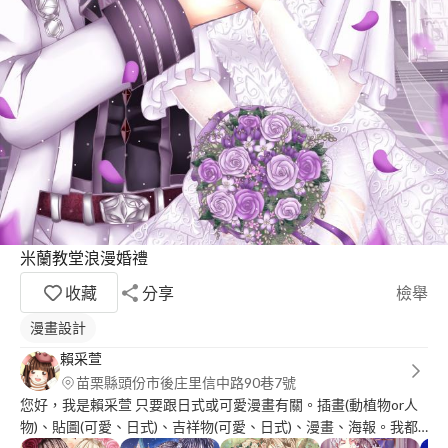
米蘭教堂浪漫婚禮
收藏
分享
檢舉
漫畫設計
賴采萱
苗栗縣頭份市後庄里信中路90巷7號
您好，我是賴采萱 只要跟日式或可愛漫畫有關。插畫(動植物or人
物)、貼圖(可愛、日式)、吉祥物(可愛、日式)、漫畫、海報。我都