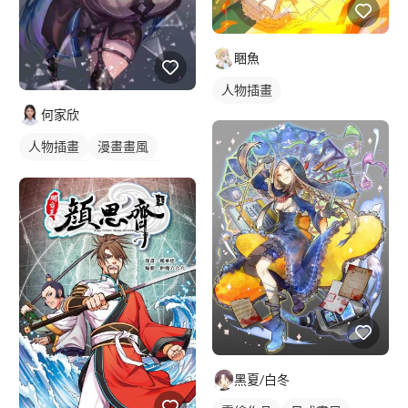
睏魚
人物插畫
何家欣
人物插畫
漫畫畫風
漫畫風人物
電繪作品
繪畫風格
黑夏/白冬