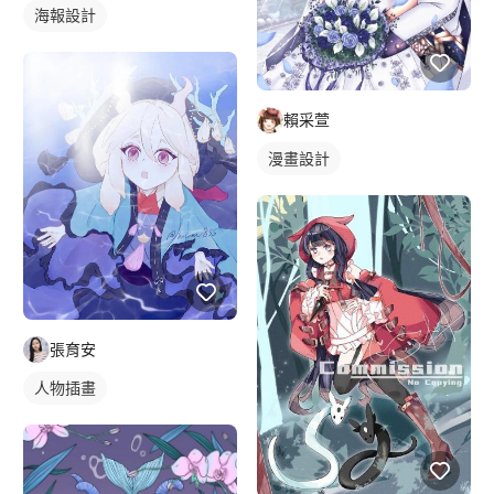
海報設計
賴采萱
漫畫設計
張育安
人物插畫