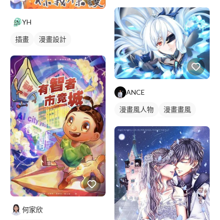
漫畫風人物
人物插畫
YH
插畫
漫畫設計
ANCE
漫畫風人物
漫畫畫風
日式畫風
繪畫風格
電繪作品
插畫
人物插畫
何家欣