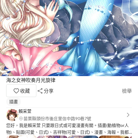
海之女神吹奏月光旋律
收藏
分享
檢舉
插畫
賴采萱
苗栗縣頭份市後庄里信中路90巷7號
您好，我是賴采萱 只要跟日式或可愛漫畫有關。插畫(動植物or人
物)、貼圖(可愛、日式)、吉祥物(可愛、日式)、漫畫、海報。我都