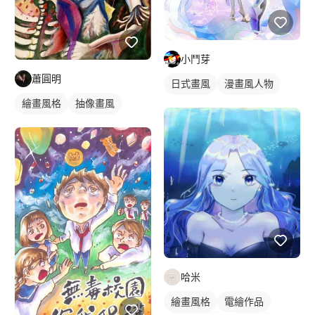
小鬥芽
蕭圓明
日式畫風
漫畫風人物
繪畫風格
抽像畫風
繪畫風格
電繪作品
寫實畫風
手繪風格
漫畫畫風
人物插畫
插畫畫作
哈米
繪畫風格
電繪作品