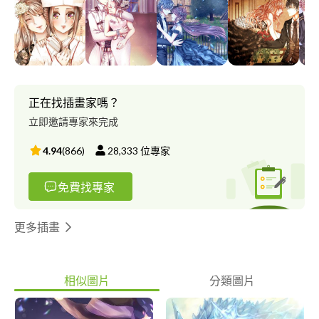
可以提供我最引以為傲的【電腦繪圖】技術為您提供服務。 我會
用的軟體有： Adobe Photoshop(95%。有考取專業證照，繪圖修
圖沒有問題) Illustrator(95%。有考取專業證照，向量繪圖沒有問
題) InDesign(70%。僅會簡單排版，但會主動找網上案例參考)
After Effect(60%。僅能做一些簡單特效) Premiere(50%。僅會打
字幕) Paint Tool SAI(100%。使用繪板繪圖，任何風格的繪圖都可
畫。但目前因繪板因素，已暫時停用) Clip Studio Paint(90%。最
正在找插畫家嗎？
近雖剛上手，但同樣能夠繪製所有風格的繪圖) 有關於我的作品，
立即邀請專家來完成
下方提供我Facebook的粉絲專頁網址。歡迎前來參考看看。↓ 專頁
名稱：萱萱の文藝畫坊
4.94
(
866
)
28,333
位專家
http://www.facebook.com/elainespainting/ 另外個人也有Pixiv帳
號。若想解析度高及大圖檢視，建議前往這裡。↓
免費找專家
https://www.pixiv.net/users/9460047 關於委託，我也有產生一份
Google表單。想委託我的可以進來填寫。這樣我可以確實依照更
詳細的要求來作畫。 表單連結↓
更多插畫
https://docs.google.com/forms/d/1gu-y86-
swrlyc0vNDn_RDeWXBaJQi9o0km3g-sxIlFw/edit?usp=sharing 另
外個人今年打算考取國家日文證照證明實力。雖然個人現在還在補
相似圖片
分類圖片
習班學習，但是個人接觸日文已經有七到八年的時間。 若是基礎
N5入門的日文，我覺得我沒有問題。