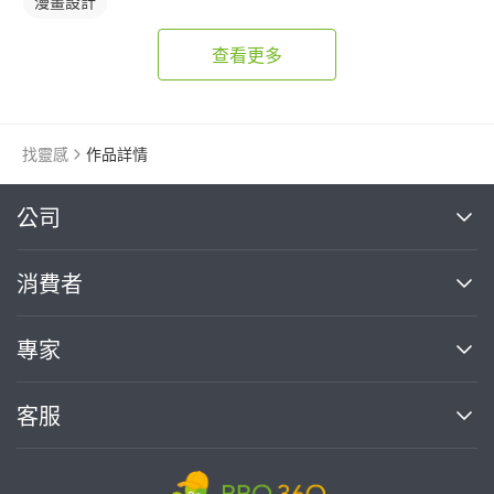
漫畫設計
查看更多
找靈感
作品詳情
繼續完成
公司
關於我們
消費者
找專家(0)
買服務(0)
媒體報導
買服務
專家
部落格
如何使用PRO360
加入我們
案件中心
客服
熱門服務
投資人關係
成為專家
所有服務
客服中心
合作提案
如何接案