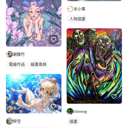
米小果
人物插畫
謝雅竹
電繪作品
繪畫風格
插畫
人物插畫
ttinnng
鋅空
插畫