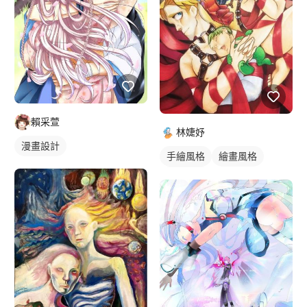
賴采萱
林婕妤
漫畫設計
手繪風格
繪畫風格
人物插畫