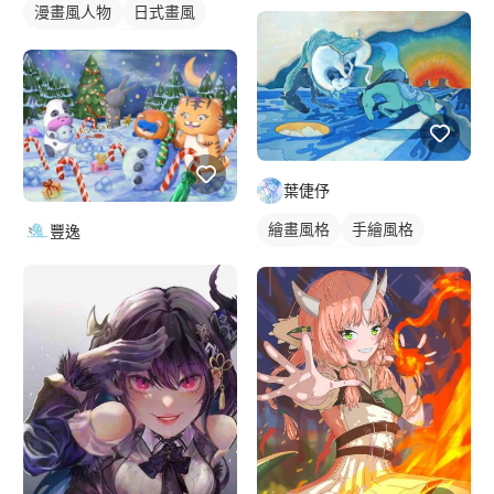
漫畫風人物
日式畫風
電繪作品
漫畫畫風
繪畫風格
插畫
人物插畫
葉倢伃
繪畫風格
手繪風格
豐逸
插畫
插畫畫作