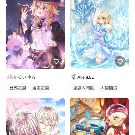
ゆるい ゆる
AllenLEE
日式畫風
漫畫畫風
遊戲人物圖
人物插畫
電繪作品
繪畫風格
漫畫風人物
插畫
人物插畫