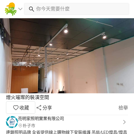
燈火璀璨的裝潢空間
收藏
分享
檢舉
亮明家照明實業有限公司
朴子市
連鎖照明品牌 全省提供線上購物線下安裝維護 吊扇/LED燈具/燈具