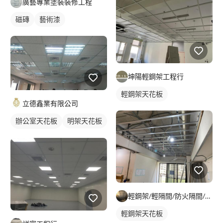
廣藝專業塗裝裝修工程
磁磚
藝術漆
坤陽輕鋼架工程行
輕鋼架天花板
立德鑫業有限公司
辦公室天花板
明架天花板
輕鋼架天花板
輕鋼架/輕隔間/防火隔間/造型天花/自工價廉
輕鋼架天花板