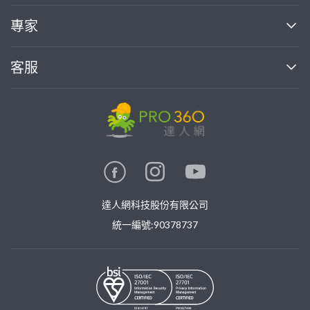
媒體報導
買服務
專家
部落格
如何使用PRO360
加入我們
案件中心
客服
熱門服務
投資人關係
成為專家
所有服務
客服中心
合作提案
如何接案
價格行情
使用條款
聯絡我們
專家指南
專家目錄
信任與保障
推廣服務
在地專家推薦
隱私權政策
卓越專家
達人網科技股份有限公司
關鍵字搜尋
公告
特約專家
統一編號:90378737
專業知識
勞健保專區
問專家
新手攻略