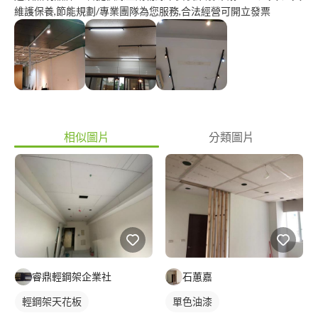
維護保養,節能規劃/專業團隊為您服務,合法經營可開立發票
相似圖片
分類圖片
睿鼎輕鋼架企業社
石蕙嘉
輕鋼架天花板
單色油漆