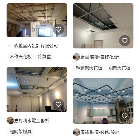
森藍室內設計有限公司
木作天花板
冷氣盒
康祿 裝潢/裝修/設計
輕鋼架天花板
明架天花板
史丹利水電工務所
輕鋼架燈具
康祿 裝潢/裝修/設計