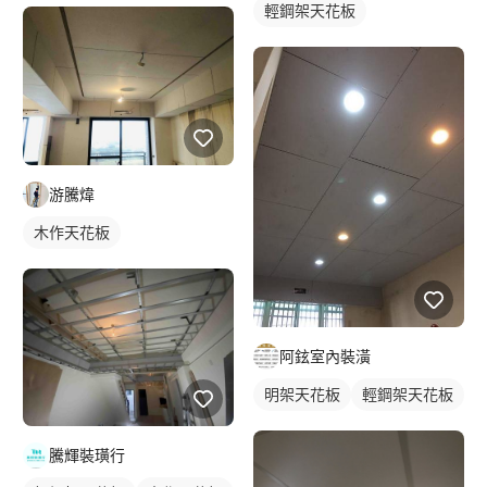
輕鋼架天花板
游騰煒
木作天花板
阿鉉室內裝潢
明架天花板
輕鋼架天花板
騰輝裝璜行