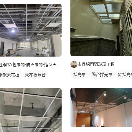
永鑫鋁門窗玻璃工程
輕鋼架/輕隔間/防火隔間/造型天花/自工價廉
採光罩
陽台採光罩
鋁採光
鋼架天花板
天花板隔音