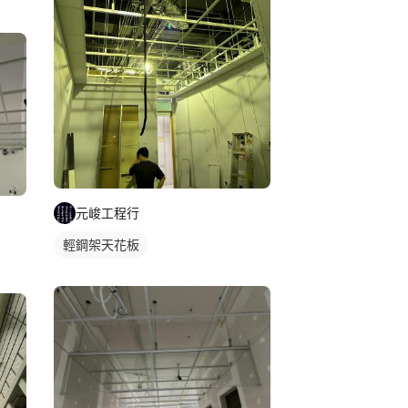
元峻工程行
輕鋼架天花板