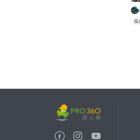
採
繼續完成
找專家(0)
買服務(0)