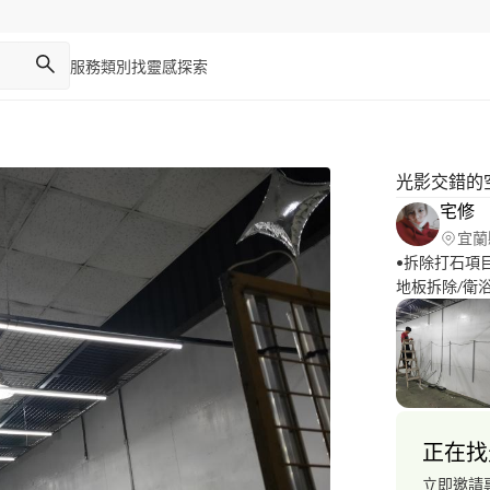
服務類別
找靈感
探索
光影交錯的
宅修
宜蘭
•拆除打石項目
地板拆除/衛
廚具拆除/室外打石 
理台管線 瓦斯爐
馬達/水錶 水塔/水
吸頂燈 壁燈/崁
其他 •裝修項目 衛浴設備/廚房設備 燈具/插座 管線重拉/其他 •
衛浴設備 單體
正在找
蓬頭 抽風機
立即邀請