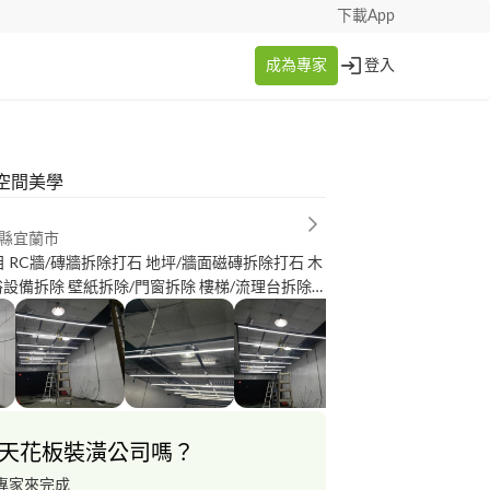
下載App
成為專家
登入
空間美學
縣宜蘭市
 RC牆/磚牆拆除打石 地坪/牆面磁磚拆除打石 木
浴設備拆除 壁紙拆除/門窗拆除 樓梯/流理台拆除
廢棄物處理清運/其他 •廚房設備 水龍頭/流
/排油煙機 濾水器/哄碗機/洗碗機 其他 •水塔/
錶 加壓馬達/抽水馬達 其他 •燈具插座 吊燈/
燈 軌道燈/山形/輕鋼架燈 插座（110V/220V)/
馬桶 分離式馬桶 免治馬桶 臉盆龍頭 沐浴龍頭 蓮
天花板裝潢公司嗎？
 一般型熱水器 強制排放熱水器 瞬間加熱型電熱水
器 儲熱型電熱水器 其他 •房屋增建 •模板灌漿
專家來完成