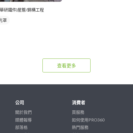
(華研鐵件)屋簷/鋼構工程
光罩
查看更多
公司
消費者
關於我們
買服務
媒體報導
如何使用PRO360
部落格
熱門服務