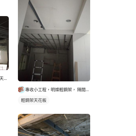
輕鋼架/輕隔間/防火隔間/造型天花/自工價廉
專收小工程，明燦輕鋼架， 隔間，天花板，維修，開孔，專作小坪
輕鋼架天花板