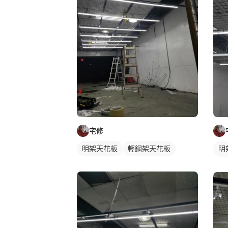
宅修
明架天花板
輕鋼架天花板
明
輕