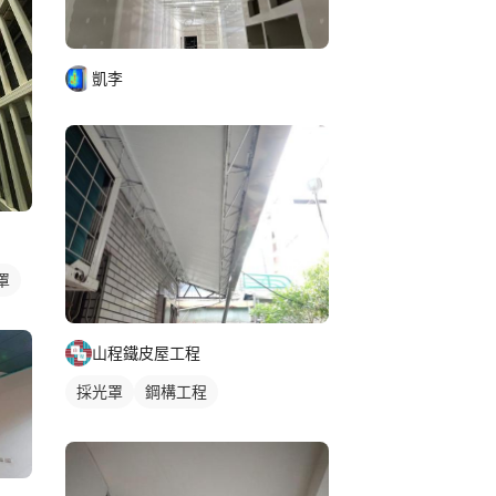
凱李
罩
山程鐵皮屋工程
採光罩
鋼構工程