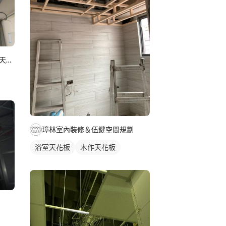
輕鋼架/輕隔間/防火隔間/造型天花/自工價廉
璋林室內裝修＆伍鍵空間規劃
浴室天花板
木作天花板