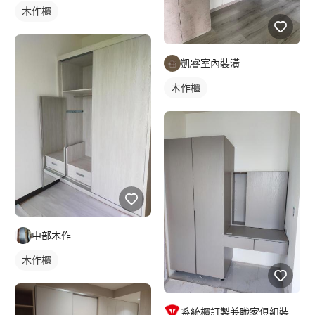
木作櫃
凱睿室內裝潢
木作櫃
中部木作
木作櫃
系統櫃訂製兼職家俱組裝