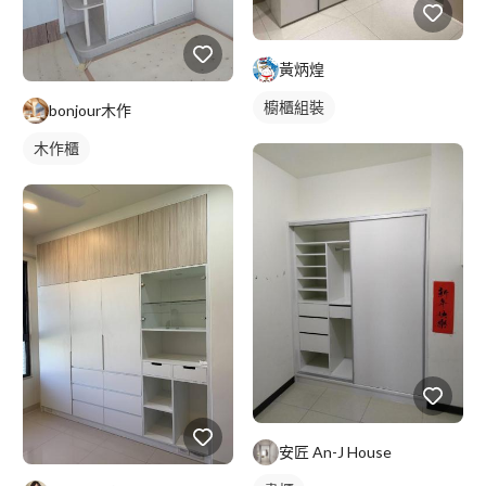
黃炳煌
櫥櫃組裝
bonjour木作
木作櫃
安匠 An-J House