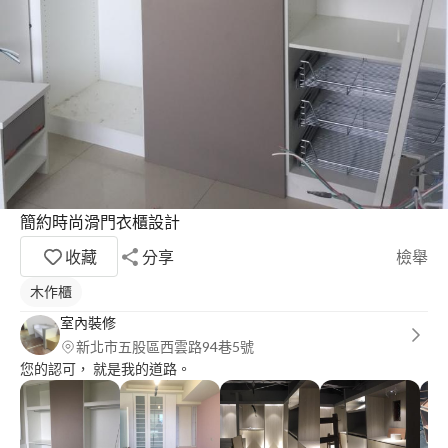
簡約時尚滑門衣櫃設計
收藏
分享
檢舉
木作櫃
室內裝修
新北市五股區西雲路94巷5號
您的認可， 就是我的道路。