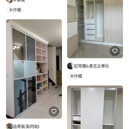
木作櫃
妃常櫃&勇志企業社
木作櫃
品宥裝潢(阿助)