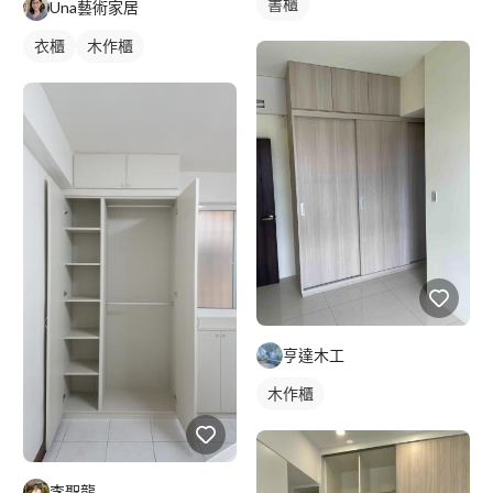
書櫃
Una藝術家居
衣櫃
木作櫃
亨達木工
木作櫃
李聖龍