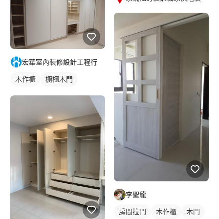
宏華室內裝修設計工程行
木作櫃
櫥櫃木門
李聖龍
房間拉門
木作櫃
木門