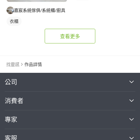
房間門
嘉宸系統傢俱/系統櫃/廚具
衣櫃
查看更多
找靈感
作品詳情
繼續完成
公司
關於我們
消費者
找專家(0)
買服務(0)
媒體報導
買服務
專家
部落格
如何使用PRO360
加入我們
案件中心
客服