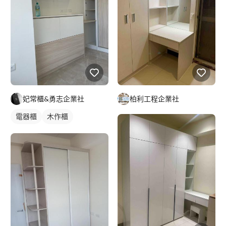
妃常櫃&勇志企業社
柏利工程企業社
電器櫃
木作櫃