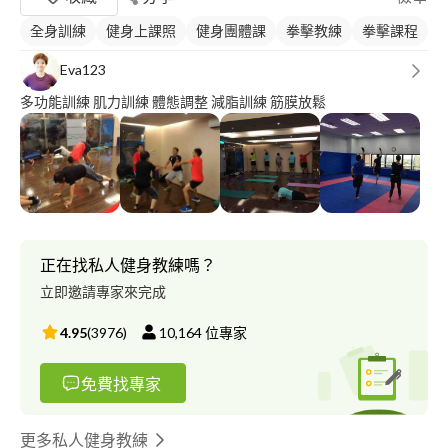
全身訓練
健身上課照
健身團體課
拳擊教練
拳擊課程
Eva123
多功能訓練 肌力訓練 體態調整 減脂訓練 筋膜放鬆
正在找私人健身教練嗎？
立即邀請專家來完成
4.95
(
3976
)
10,164
位專家
免費找專家
更多私人健身教練