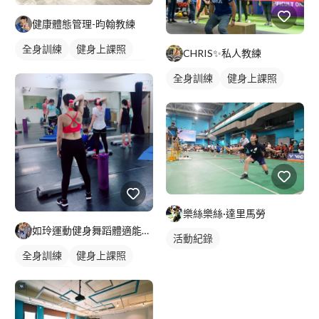
健康體態管理-昀翰教練
全身訓練
健身上課照
CHRIS✨私人教練
TRX懸吊訓練
健身團體課
全身訓練
健身上課照
健身課程
健身課程
樂絲樂絲·達里馬勞
如玲運動健身舞蹈體適能教室
活動紀錄
全身訓練
健身上課照
健身團體課
健身課程