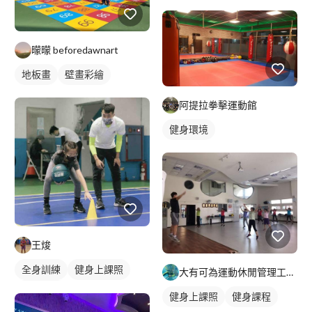
曚曚 beforedawnart
地板畫
壁畫彩繪
阿提拉拳擊運動館
健身環境
王焌
全身訓練
健身上課照
大有可為運動休閒管理工作室⚽??⛸????
拳擊教練
健身上課照
健身課程