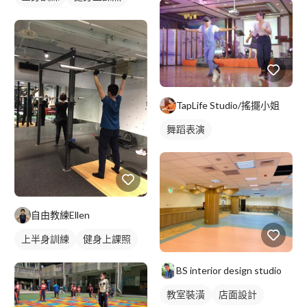
健身團體課
瑜伽課程
TapLife Studio/搖擺小姐
舞蹈表演
自由教練Ellen
上半身訓練
健身上課照
健身教練
私人健身教練
BS interior design studio
重訓教練
重訓課程
教室裝潢
店面設計
健身課程
肩膀訓練