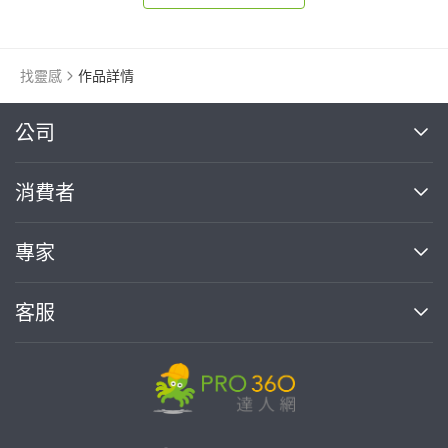
找靈感
作品詳情
繼續完成
公司
關於我們
消費者
找專家(0)
買服務(0)
媒體報導
買服務
專家
部落格
如何使用PRO360
加入我們
案件中心
客服
熱門服務
投資人關係
成為專家
所有服務
客服中心
合作提案
如何接案
價格行情
使用條款
聯絡我們
專家指南
專家目錄
信任與保障