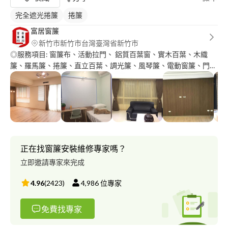
完全遮光捲簾
捲簾
富居窗簾
新竹市新竹市台灣臺灣省新竹市
◎服務項目: 窗簾布、活動拉門、 鋁質百葉窗、實木百葉、木織
簾、羅馬簾、捲簾、直立百葉、調光簾、風琴簾、電動窗簾、門
簾、桌巾、線簾、壁紙、塑膠地板、實木地磚 免費到府丈量、估
價、設計、安裝 (1)先預約過去府上免費丈量 (2)再來門市挑產品，
或是現場直接挑選樣本 (3)直接報價，價格滿意再決定! 全省連鎖
⚜️富居窗簾 業務經理-黃昱茹 0********* ******** ID : *********
（24小時免費服務） ?請指名黃經理享有8折優惠? 新屋優惠報名
網站：http://bit.ly/2u22sNX (現折3000）
正在找窗簾安裝維修專家嗎？
立即邀請專家來完成
4.96
(
2423
)
4,986
位專家
免費找專家