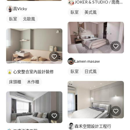
JOKER & STUDIO / 雨喬室內裝修有限公司
高Vicky
臥室
美式風
臥室
北歐風
Lamen masaw
臥室
日式風
心安整合室內設計裝修
床頭櫃
木作櫃
森禾空間設計工程行