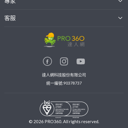
專家
部落格
如何使用PRO360
加入我們
案件中心
客服
熱門服務
投資人關係
成為專家
所有服務
客服中心
合作提案
如何接案
價格行情
使用條款
聯絡我們
專家指南
專家目錄
信任與保障
推廣服務
在地專家推薦
隱私權政策
卓越專家
達人網科技股份有限公司
關鍵字搜尋
公告
特約專家
統一編號:90378737
專業知識
勞健保專區
問專家
新手攻略
©
2026
PRO360. All rights reserved.