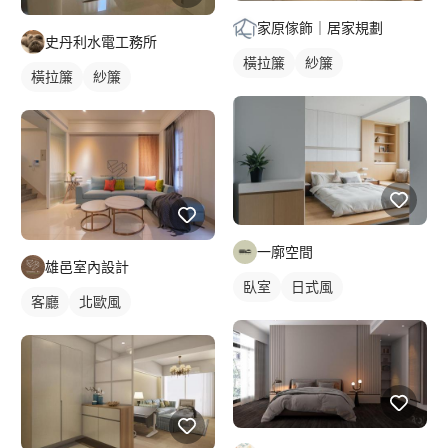
家原傢飾｜居家規劃
史丹利水電工務所
橫拉簾
紗簾
橫拉簾
紗簾
一廓空間
雄邑室內設計
臥室
日式風
客廳
北歐風