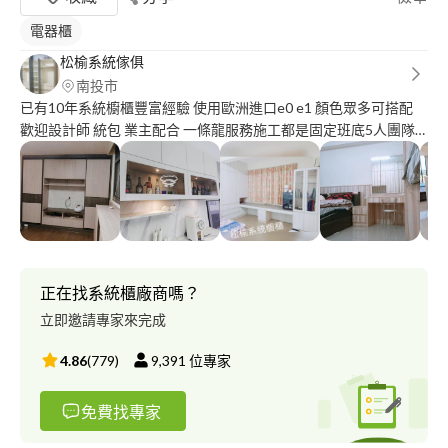
電器櫃
松榆系統傢俱
南投市
已有10年系統櫥櫃豐富經驗 使用歐洲進口e0 e1 顏色眾多可搭配
歡迎設計師 統包 業主配合 一條龍服務施工都是固定班底5人團隊
免去找師傅安裝品質顧不到 免費丈量 規劃出圖 報價 希望有緣能為
各位服務
正在找系統櫃廠商嗎？
立即邀請專家來完成
4.86
(
779
)
9,391
位專家
免費找專家