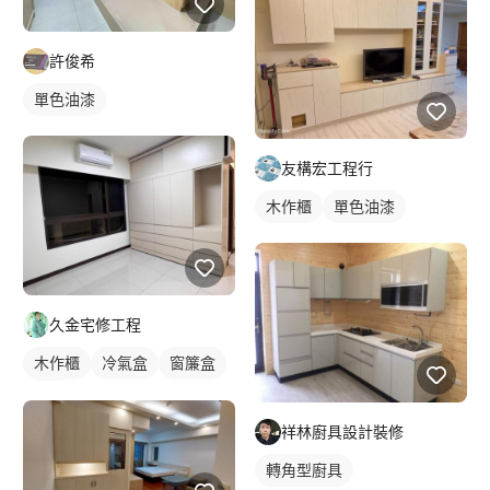
許俊希
單色油漆
友構宏工程行
木作櫃
單色油漆
久金宅修工程
木作櫃
冷氣盒
窗簾盒
衣櫃
祥林廚具設計裝修
轉角型廚具