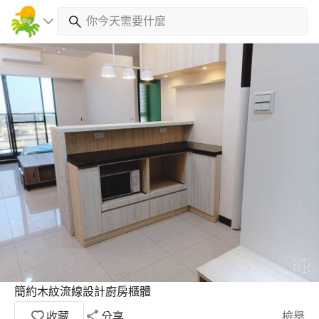
簡約木紋流線設計廚房櫃體
收藏
分享
檢舉