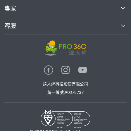
買服務
專家
部落格
如何使用PRO360
加入我們
案件中心
客服
熱門服務
投資人關係
成為專家
所有服務
客服中心
合作提案
如何接案
價格行情
使用條款
聯絡我們
專家指南
專家目錄
信任與保障
推廣服務
在地專家推薦
隱私權政策
卓越專家
達人網科技股份有限公司
關鍵字搜尋
公告
特約專家
統一編號:90378737
專業知識
勞健保專區
問專家
新手攻略