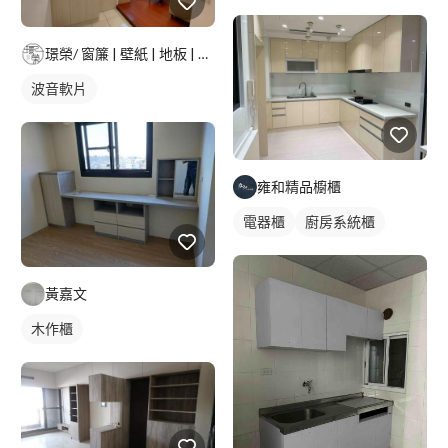
璟榮/ 窗簾 | 壁紙 | 地板 | 建築貼膜 |
波音軟片
雍和精品櫥櫃
電器櫃
廚房系統櫃
黃嘉文
木作櫃