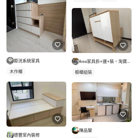
櫥櫃木門
鉅洸系統家具
ikea家具拆+運+裝，淘寶傢俱組裝，家具維修
木作櫃
櫥櫃組裝
陳品聖
德豐室內裝修