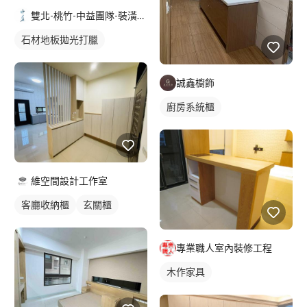
雙北-桃竹-中益團隊-裝潢清潔-地板防滑-居家鍍膜
石材地板拋光打臘
誠鑫櫥飾
廚房系統櫃
維空間設計工作室
客廳收納櫃
玄關櫃
專業職人室內裝修工程
木作家具