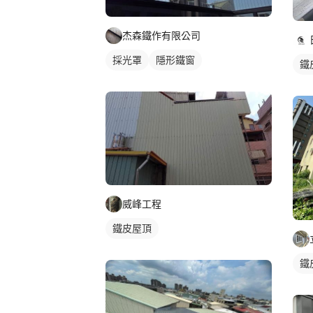
杰森鐵作有限公司
採光罩
隱形鐵窗
鐵
威峰工程
鐵皮屋頂
鐵