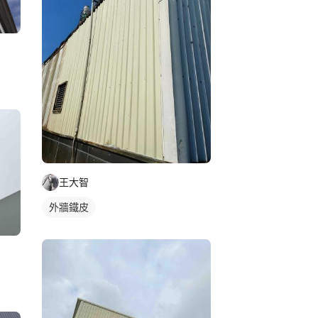
王大智
外牆鐵皮