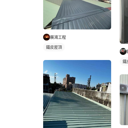
展鴻工程
鐵皮屋頂
鐵