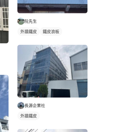
阮先生
外牆鐵皮
鐵皮浪板
長源企業社
外牆鐵皮