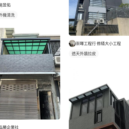
施昱佑
外機清洗
崇暉工程行 修繕大小工程
透天外牆拉皮
泓勝企業社