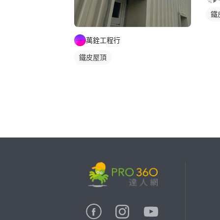
鐵
萬銓工程行
鐵皮屋頂
繼續完成
找專家(0)
買服務(0)