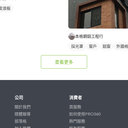
皮浪板
本格鋼鋁工程行
採光罩
窗戶
鋁窗
外牆
裝潢板
查看更多
公司
消費者
關於我們
買服務
媒體報導
如何使用PRO360
部落格
熱門服務