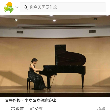
琴聲悠揚，少女彈奏優雅旋律
收藏
分享
檢舉