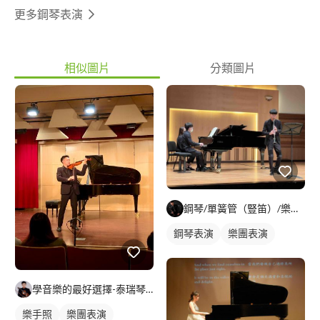
更多鋼琴表演
相似圖片
分類圖片
鋼琴/單簧管（豎笛）/樂理教學 - 簡璽恆
鋼琴表演
樂團表演
活動表演
鋼琴伴奏
學音樂的最好選擇-泰瑞琴人TerryViolin
樂手照
樂團表演