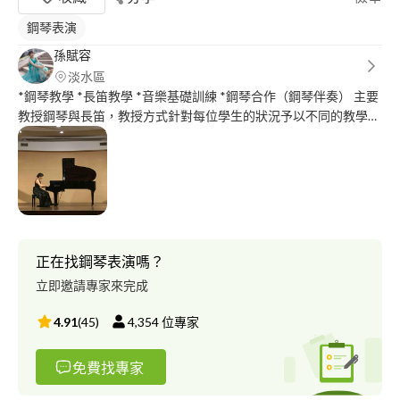
鋼琴表演
孫賦容
淡水區
*鋼琴教學 *長笛教學 *音樂基礎訓練 *鋼琴合作（鋼琴伴奏） 主要
教授鋼琴與長笛，教授方式針對每位學生的狀況予以不同的教學方
式。 學生能夠開心的學習音樂，是我教學的一大主旨。 我自幼開
始學琴，記得在音樂路上自己也是有很多的挫折期，但還是一一度
過了一道道難關。我希望讓想學琴的你，不要畏懼，讓我們一同突
破關卡，找到訣竅，讓音樂豐富你的人生！ ⭐️可直接與我聯絡
******** ID：*********
正在找鋼琴表演嗎？
立即邀請專家來完成
4.91
(
45
)
4,354
位專家
免費找專家