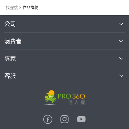
找靈感
作品詳情
繼續完成
公司
關於我們
消費者
找專家(0)
買服務(0)
媒體報導
買服務
專家
部落格
如何使用PRO360
加入我們
案件中心
客服
熱門服務
投資人關係
成為專家
所有服務
客服中心
合作提案
如何接案
價格行情
使用條款
聯絡我們
專家指南
專家目錄
信任與保障
推廣服務
在地專家推薦
隱私權政策