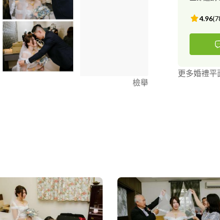
孕婦寫真 #親
紗 #自助婚紗
4.96
(
7
社婚攝 #后里
#文定攝影 #
婚禮 #西式
更多婚禮平
檢舉