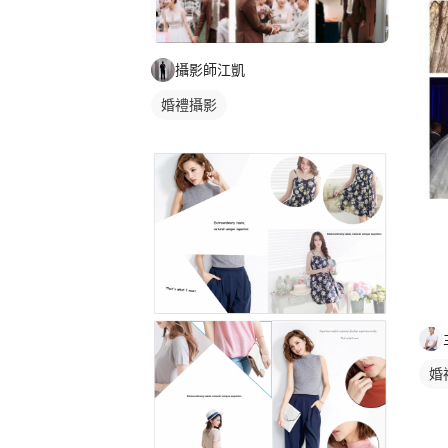
攝影師江凱
婚禮攝影
婚