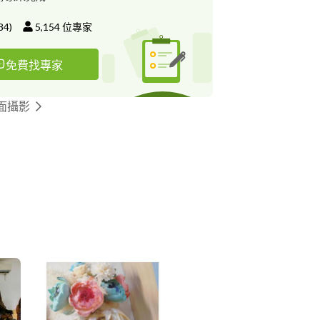
子寫真 #個人寫真 #新娘秘書 #活動紀錄 #風格婚
 #寶寶寫真 #商業攝影 #東勢婚攝 #豐原婚攝 #新
84
)
5,154
位專家
婚攝 #台中婚攝 #結婚攝影 #迎娶攝影 #訂婚攝影
歸寧攝影 #彰化婚攝 #苗栗婚攝 #婚禮跟拍 #中式
免費找專家
禮儀 歡迎預約拍攝 給自己唯美幸福回憶
面攝影