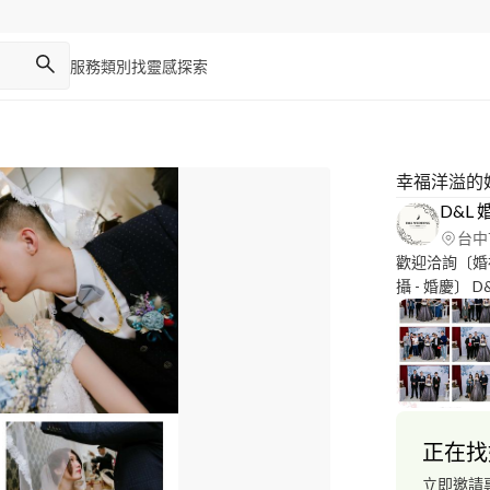
服務類別
找靈感
探索
幸福洋溢的
D&L
台中
歡迎洽詢〔婚禮攝
攝 - 婚慶〕 D
網頁：https:/
https://goo.
Youtube：http
https://goo
MOBILE：+***
******** ID：
正在找
───────
禮攝影 #婚紗
立即邀請