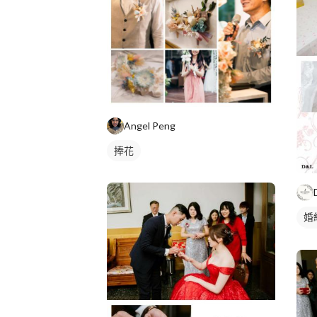
Angel Peng
捧花
婚
婚