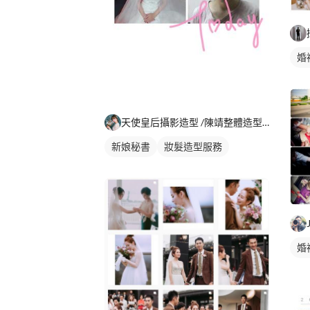
婚
天使皇后攝影造型 /陳靖整體造型設計/新娘秘書
新娘秘書
妝髮造型服務
婚