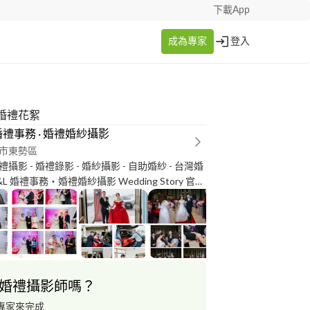
下載App
成為專家
登入
婚禮花絮
 婚禮事務 · 婚禮婚紗攝影
市東勢區
影 - 婚禮錄影 - 婚紗攝影 - 自助婚紗 - 台灣婚
&L 婚禮事務‧婚禮婚紗攝影 Wedding Story 官方
/goo.gl/UxUr5T 粉絲專頁：
gl/Fuxmau Instagram：https://goo.gl/6HoQKi
s://goo.gl/D6uhUk Flickr：
.gl/SJ6bjs 檔期詢問：https://goo.gl/OCxQyF
************** Wechat ID：d*********
@********* E-mail：kc***@***il.com
婚禮攝影師嗎？
──── D&L 婚禮事務‧婚禮婚紗攝影 全省服務 #婚
攝影 #婚禮紀錄 #兒童寫真 #全家福 #婚禮錄影 #
專家來完成