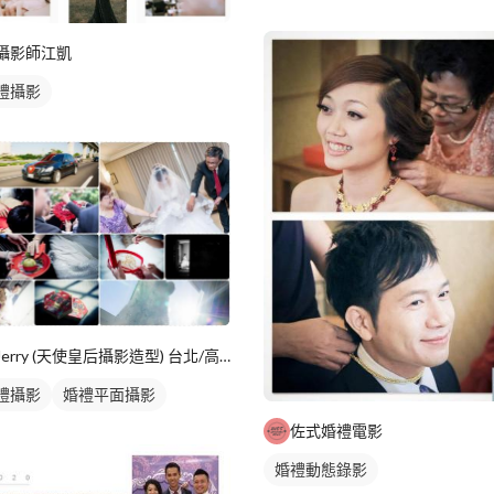
攝影師江凱
禮攝影
Jerry (天使皇后攝影造型) 台北/高雄
禮攝影
婚禮平面攝影
佐式婚禮電影
婚禮動態錄影