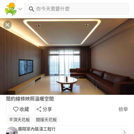
簡約線條映照溫暖空間
收藏
分享
檢舉
平頂天花板
間接天花板
廣翔室內裝潢工程行