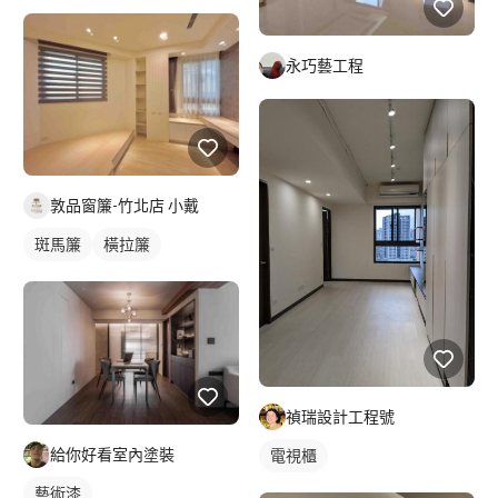
永巧藝工程
敦品窗簾-竹北店 小戴
斑馬簾
橫拉簾
禎瑞設計工程號
給你好看室內塗裝
電視櫃
藝術漆