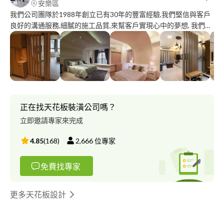
安樂區
我們公司團隊於1988年創立已有30年的豐富經驗,我們堅信與客戶
良好的溝通服務,細膩的施工品質,來幫客戶實現心中的夢想, 我們對
施工與材料品質的嚴格把關與自我要求 服務態度更是讓客戶放心,
在有限的空間兼具多功能收納及風格搭配,規劃出適合您的住宅空
間動線與格局,營造出獨一無二專屬您的居家風貌
正在找天花板裝潢公司嗎？
立即邀請專家來完成
4.85
(
168
)
2,666
位專家
免費找專家
更多天花板設計