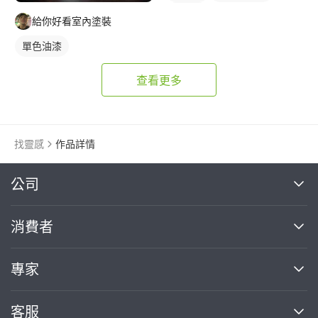
電視櫃
給你好看室內塗裝
單色油漆
查看更多
找靈感
作品詳情
繼續完成
公司
關於我們
消費者
找專家(0)
買服務(0)
媒體報導
買服務
專家
部落格
如何使用PRO360
加入我們
案件中心
客服