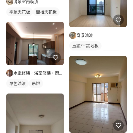
淯泉室內裝潢
平頂天花板
間接天花板
奇漾油漆
直鋪/平鋪地板
塑膠地板成品
單色油漆
冷氣盒
水電修繕，浴室修繕，廚房規劃
單色油漆
吊燈
全室照明設計