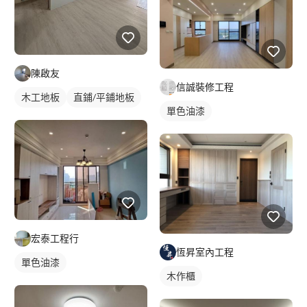
陳啟友
信誠裝修工程
木工地板
直鋪/平鋪地板
單色油漆
宏泰工程行
恆昇室內工程
單色油漆
木作櫃