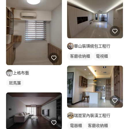
華山裝璜統包工程行
客廳收納櫃
電視櫃
上格布藝
斑馬簾
瑞崑室內裝潢工程行
電器櫃
客廳收納櫃