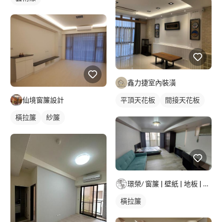
鑫力捷室內裝潢
仙境窗簾設計
平頂天花板
間接天花板
橫拉簾
紗簾
璟榮/ 窗簾 | 壁紙 | 地板 | 建築貼膜 |
橫拉簾