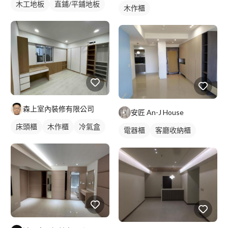
木工地板
直鋪/平鋪地板
木作櫃
森上室內裝修有限公司
安匠 An-J House
床頭櫃
木作櫃
冷氣盒
電器櫃
客廳收納櫃
電視櫃