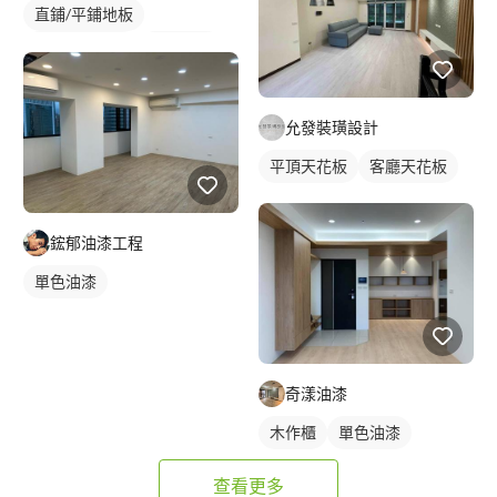
直鋪/平鋪地板
塑膠地板成品
單色油漆
冷氣盒
允發裝璜設計
平頂天花板
客廳天花板
鋐郁油漆工程
單色油漆
奇漾油漆
木作櫃
單色油漆
查看更多