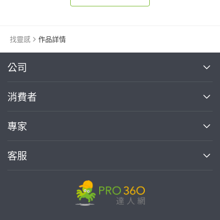
找靈感
作品詳情
繼續完成
公司
關於我們
消費者
找專家(0)
買服務(0)
媒體報導
買服務
專家
部落格
如何使用PRO360
加入我們
案件中心
客服
熱門服務
投資人關係
成為專家
所有服務
客服中心
合作提案
如何接案
價格行情
使用條款
聯絡我們
專家指南
專家目錄
信任與保障