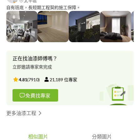
太平區
自有班底，長短期工程契約施工保障。
正在找油漆師傅嗎？
立即邀請專家來完成
4.81
(
7910
)
21,189
位專家
免費找專家
更多油漆工程
相似圖片
分類圖片