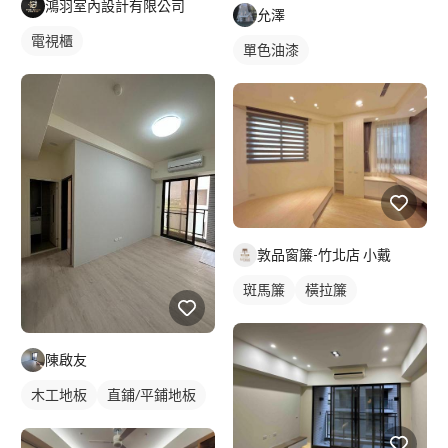
鴻羽室內設計有限公司
允澤
電視櫃
單色油漆
敦品窗簾-竹北店 小戴
斑馬簾
橫拉簾
陳啟友
木工地板
直鋪/平鋪地板