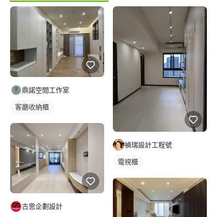
鼎諾空間工作室
客廳收納櫃
禎瑞設計工程號
電視櫃
古思企劃設計