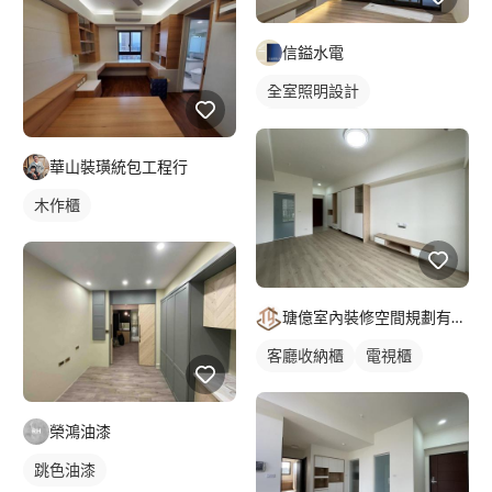
信鎰水電
全室照明設計
客廳燈光設計
華山裝璜統包工程行
木作櫃
瑭億室內裝修空間規劃有限公司
客廳收納櫃
電視櫃
榮鴻油漆
跳色油漆