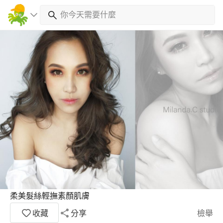
柔美髮絲輕撫素顏肌膚
收藏
分享
檢舉