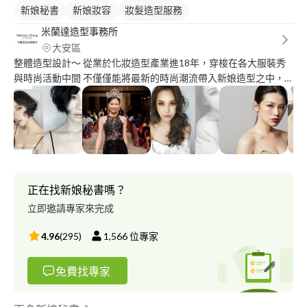
新娘秘書
新娘妝容
妝髮造型服務
米蘭達造型事務所
大安區
整體造型設計～ 從業於化妝造型產業進18年，穿梭在各大服裝秀
與時尚活動中間 不僅僅能將最新的時尚潮流帶入新娘造型之中，
更能優化您的個人特點，為您打造出不落套俗專屬美麗造型 讓每
一位指定米蘭達造型事務所的客戶享有明星名模般的造型待遇享受
個人形象設計～ 人們第一次見面時，內心就自動判別兩個問題，
一個是「我可以信任這個人嗎？」一個是，「我可以尊重這個人
嗎？」 形象的重要多過於完美的自我介紹，不是穿上西裝打上領
帶看起來就是專業人士，很有可能看起來是業務也很有可能看起來
是保全！？ 透過專業的個人形象設計，第一眼就能讓人家信任與
正在找新娘秘書嗎？
尊重你的專業
立即邀請專家來完成
4.96
(
295
)
1,566
位專家
免費找專家