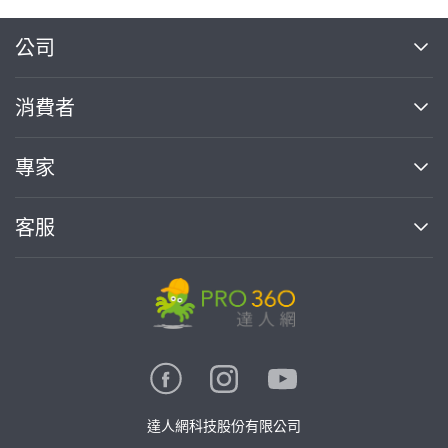
繼續完成
公司
關於我們
消費者
找專家(0)
買服務(0)
媒體報導
買服務
專家
部落格
如何使用PRO360
加入我們
案件中心
客服
熱門服務
投資人關係
成為專家
所有服務
客服中心
合作提案
如何接案
價格行情
使用條款
聯絡我們
專家指南
專家目錄
信任與保障
推廣服務
在地專家推薦
隱私權政策
卓越專家
達人網科技股份有限公司
關鍵字搜尋
公告