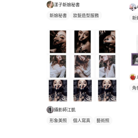
漾子新娘秘書
新娘秘書
妝髮造型服務
新
新娘髮型
新
角
攝影師江凱
形象美照
個人寫真
藝術照