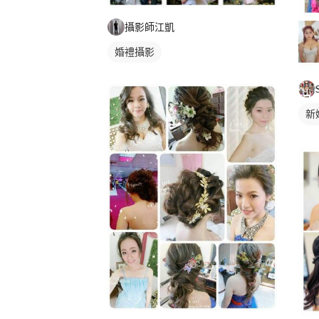
攝影師江凱
婚禮攝影
新
新