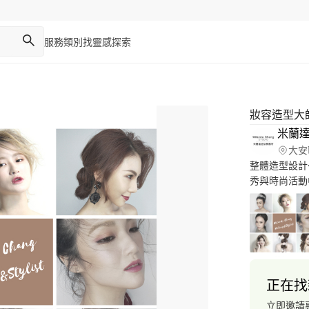
服務類別
找靈感
探索
妝容造型大
米蘭
大安
整體造型設計
秀與時尚活動
中，更能優化
型 讓每一位
型待遇享受 
別兩個問題，
可以尊重這個
是穿上西裝打
正在找
業務也很有可
第一眼就能讓
立即邀請