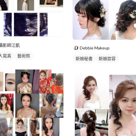
攝影師江凱
Debbie Makeup
人寫真
藝術照
新娘秘書
新娘妝容
妝髮造型服務