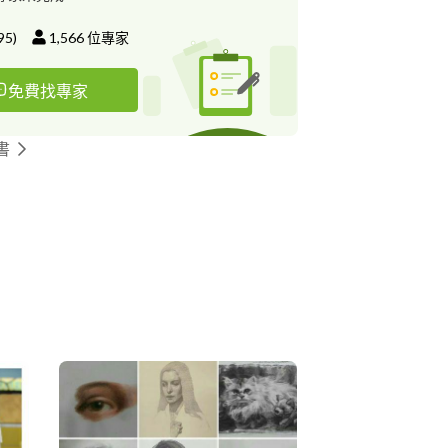
95
)
1,566
位專家
免費找專家
書