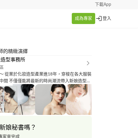
下載App
成為專家
登入
師的精緻演繹
達造型事務所
區
～ 從業於化妝造型產業進18年，穿梭在各大服裝
中間 不僅僅能將最新的時尚潮流帶入新娘造型之
您的個人特點，為您打造出不落套俗專屬美麗造
指定米蘭達造型事務所的客戶享有明星名模般的造
個人形象設計～ 人們第一次見面時，內心就自動判
一個是「我可以信任這個人嗎？」一個是，「我
人嗎？」 形象的重要多過於完美的自我介紹，不
上領帶看起來就是專業人士，很有可能看起來是
新娘秘書嗎？
能看起來是保全！？ 透過專業的個人形象設計，
人家信任與尊重你的專業
專家來完成