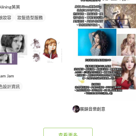
Alining英英
娘妝容
妝髮造型服務
娘秘書
Jam Jam
色設計資訊
展韻音樂創意
查看更多