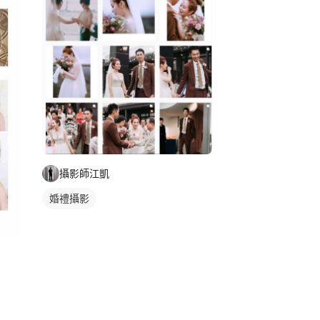
攝影師江凱
婚禮攝影