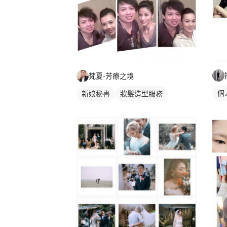
梵夏-芳療之境
個
新娘秘書
妝髮造型服務