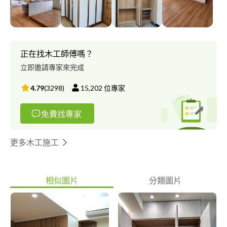
裝修 ◧ 房屋修繕 ◧ 工程統包 請與我們聯絡： ◧ ******** ID :
@********* ◧ 台中市北屯區 Beitun District, Taichung City 更多
資訊與案例分享請至我們的網站： ◧ www.dr-woodwork.com 最
新動態請追蹤我們： ◧ IG : dr.woodwork.taichung
正在找木工師傅嗎？
立即邀請專家來完成
4.79
(
3298
)
15,202
位專家
免費找專家
更多木工施工
相似圖片
分類圖片