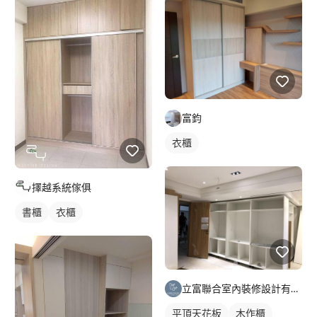
富鈞
衣櫃
擇越系統傢俱
書櫃
衣櫃
立富聯合室內裝修設計有限公司
平頂天花板
木作櫃