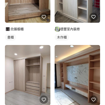
欣展櫥櫃
德豐室內裝修
書櫃
木作櫃