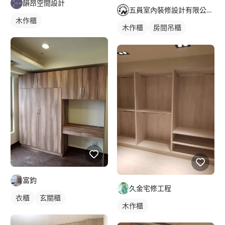
韻昂空間設計
五員室內裝修設計有限公司/珈霏工程行
木作櫃
木作櫃
房間吊櫃
床頭櫃
富鈞
久金宅修工程
衣櫃
玄關櫃
木作櫃