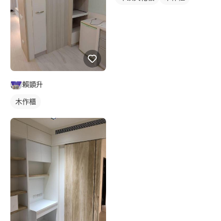
賴顗升
木作櫃