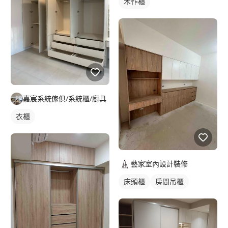
木作櫃
嘉宸系統傢俱/系統櫃/廚具
衣櫃
藝家室內設計裝修
床頭櫃
房間吊櫃