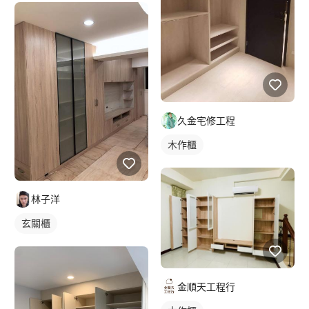
久金宅修工程
木作櫃
林子洋
玄關櫃
金順天工程行