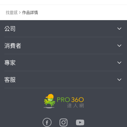
找靈感
作品詳情
繼續完成
公司
關於我們
消費者
找專家(0)
買服務(0)
媒體報導
買服務
專家
部落格
如何使用PRO360
加入我們
案件中心
客服
熱門服務
投資人關係
成為專家
所有服務
客服中心
合作提案
如何接案
價格行情
使用條款
聯絡我們
專家指南
專家目錄
信任與保障
推廣服務