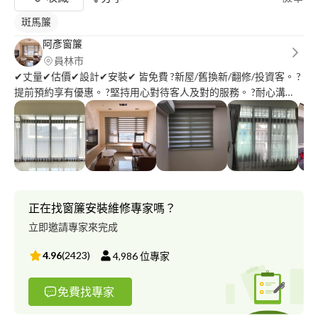
斑馬簾
阿彥窗簾
員林市
✔丈量✔估價✔設計✔安裝✔ 皆免費 ?新屋/舊換新/翻修/投資客。 ?
提前預約享有優惠。 ?堅持用心對待客人及對的服務。 ?耐心溝
通，設身處地為客人著想。 ?過程中我們所有的服務都是免費的。
?不必擔心我們會跟你收取額外費用報價即為完工價。 ???買賣重的
是信任更是感覺。 ✨服務地區：全省，只要您的一通電話，立刻
安排免費到府服務丈量服務 ✨不管幾窗在哪都會為您服務喔！ ✨預
約丈量請打?（阿彥）0*********? ✨搜尋?LINE：*********、
qq071409? ✨以上皆可詢問預約喔！！！ ???歡迎各工班配合喔?
正在找窗簾安裝維修專家嗎？
立即邀請專家來完成
4.96
(
2423
)
4,986
位專家
免費找專家