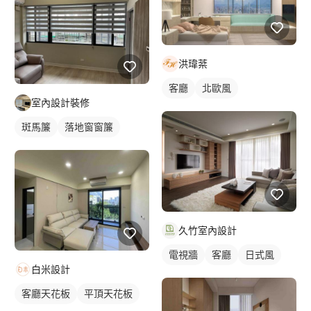
洪瑋棻
客廳
北歐風
室內設計裝修
斑馬簾
落地窗窗簾
久竹室內設計
電視牆
客廳
日式風
白米設計
客廳天花板
平頂天花板