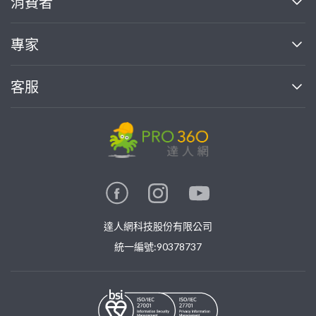
消費者
找專家(0)
買服務(0)
媒體報導
買服務
專家
部落格
如何使用PRO360
加入我們
案件中心
客服
熱門服務
投資人關係
成為專家
所有服務
客服中心
合作提案
如何接案
價格行情
使用條款
聯絡我們
專家指南
專家目錄
信任與保障
推廣服務
在地專家推薦
隱私權政策
卓越專家
達人網科技股份有限公司
關鍵字搜尋
公告
特約專家
統一編號:90378737
專業知識
勞健保專區
問專家
新手攻略