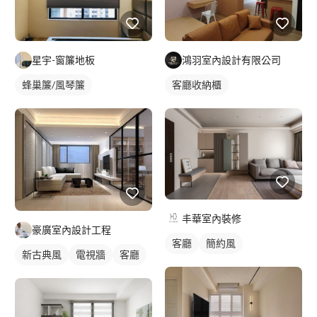
星宇-窗簾地板
鴻羽室內設計有限公司
蜂巢簾/風琴簾
客廳收納櫃
丰華室內裝修
豪廣室內設計工程
客廳
簡約風
新古典風
電視牆
客廳