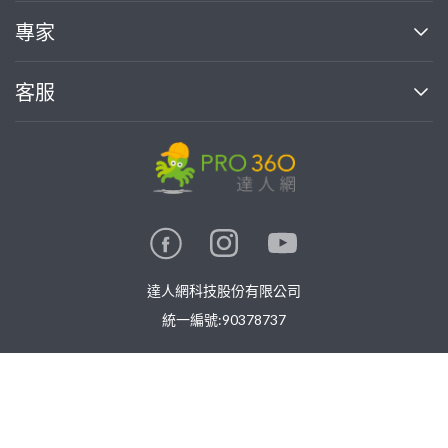
媒體報導
買服務
專家
部落格
如何使用PRO360
加入我們
案件中心
客服
熱門服務
投資人關係
成為專家
所有服務
客服中心
合作提案
如何接案
價格行情
使用條款
聯絡我們
專家指南
專家目錄
信任與保障
推廣服務
在地專家推薦
隱私權政策
卓越專家
達人網科技股份有限公司
關鍵字搜尋
公告
特約專家
統一編號:90378737
專業知識
勞健保專區
問專家
免費找專家
新手攻略