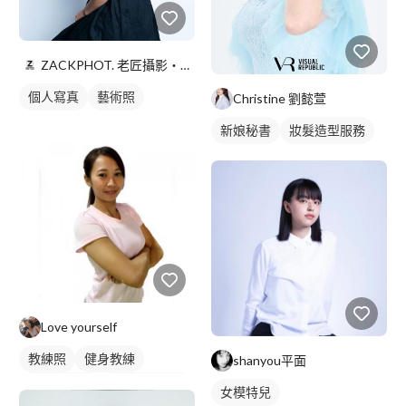
ZACKPHOT. 老匠攝影‧平面設計
個人寫真
藝術照
Christine 劉懿萱
新娘秘書
妝髮造型服務
Love yourself
教練照
健身教練
shanyou平面
女健身教練
私人健身教練
女模特兒