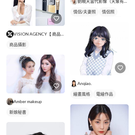
劉曉天當代影像（天象有限公司）
情侶/夫妻照
情侶照
情侶形象照
情侶藝術照
VISION AGENCY【 商品攝影 】
商品攝影
Anqiao.
繪畫風格
電繪作品
Amber makeup
人物插畫
新娘秘書