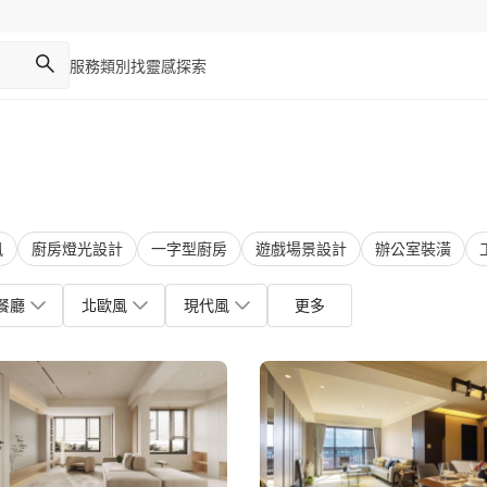
服務類別
找靈感
探索
風
廚房燈光設計
一字型廚房
遊戲場景設計
辦公室裝潢
餐廳
北歐風
現代風
更多