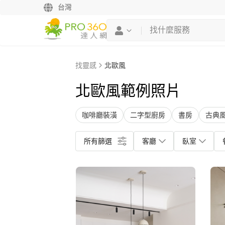
台灣
找靈感
北歐風
北歐風範例照片
咖啡廳裝潢
二字型廚房
書房
古典
所有篩選
客廳
臥室