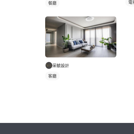
電
餐廳
采毓設計
客廳
繼續完成