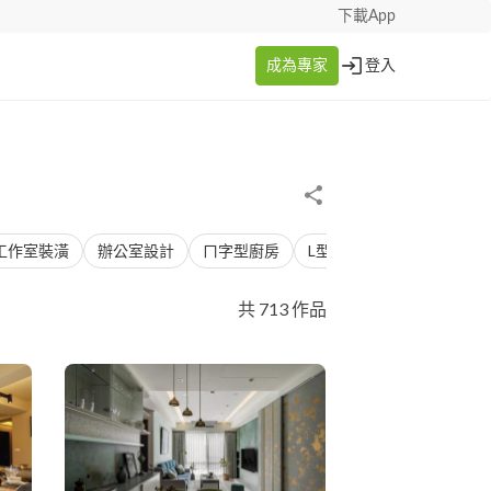
下載App
成為專家
登入
工作室裝潢
辦公室設計
ㄇ字型廚房
L型廚房
混搭風
簡
共 713 作品