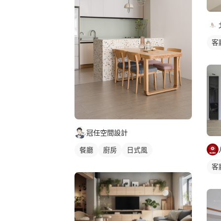
客
冠任空間設計
餐廳
廚房
日式風
客