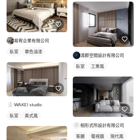
易宥企業有限公司
臥室
單色油漆
凊郡空間設計有限公司
新古典風
臥室
工業風
WAKEI studio
臥室
美式風
相形式所設計有限公司
客廳
電視牆
現代風