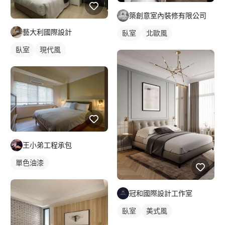
築創意室內裝修有限公司
藝大利國際設計
臥室
北歐風
臥室
現代風
王小弟工程承包
單色油漆
冠和國際設計工作室
臥室
美式風