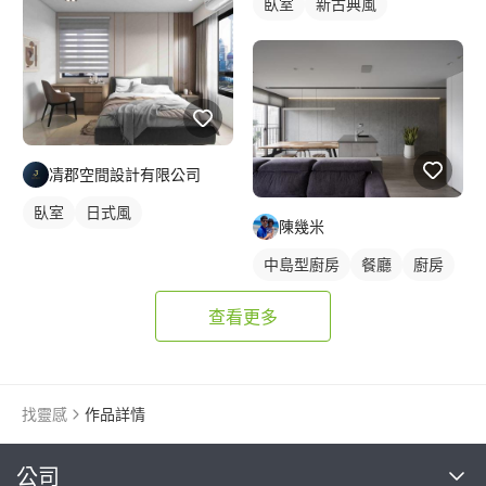
臥室
新古典風
凊郡空間設計有限公司
臥室
日式風
陳幾米
中島型廚房
餐廳
廚房
查看更多
找靈感
作品詳情
繼續完成
公司