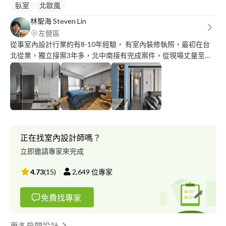
臥室
北歐風
林聖海 Steven Lin
左營區
從事室內設計行業約有8-10年經驗， 有室內裝修執照，最初在台
北從業，獨立接案3年多，北中南接有完成案件，從現場丈量至規
劃至工程，高程度案件有請攝影師攝影，希望有緣人能一起創造美
美的居家、宅。
正在找室內設計師嗎？
立即邀請專家來完成
4.73
(
15
)
2,649
位專家
免費找專家
更多房間設計