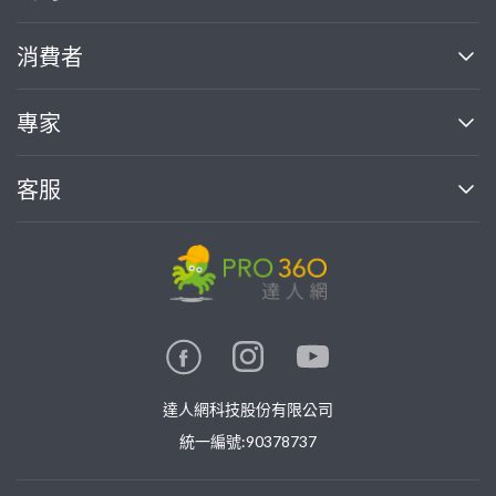
關於我們
消費者
找專家(0)
買服務(0)
媒體報導
買服務
專家
部落格
如何使用PRO360
加入我們
案件中心
客服
熱門服務
投資人關係
成為專家
所有服務
客服中心
合作提案
如何接案
價格行情
使用條款
聯絡我們
專家指南
專家目錄
信任與保障
推廣服務
在地專家推薦
隱私權政策
卓越專家
達人網科技股份有限公司
關鍵字搜尋
公告
特約專家
統一編號:90378737
專業知識
勞健保專區