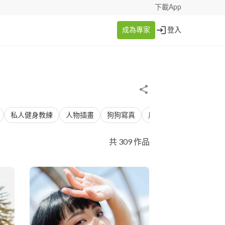
下載App
成為專家
登入
私人健身教練
人物插畫
狗狗寫真
風景照
新娘髮型
共 309 作品