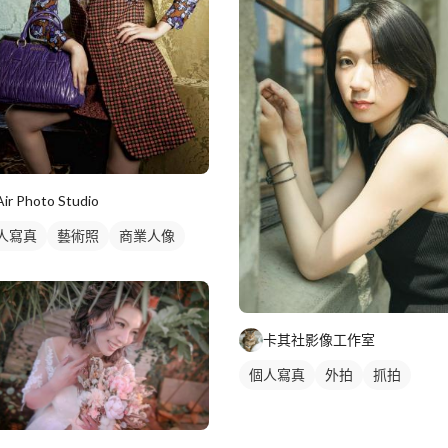
Air Photo Studio
人寫真
藝術照
商業人像
卡其社影像工作室
個人寫真
外拍
抓拍