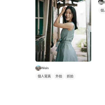
個
個
藝
Wein
個人寫真
外拍
抓拍