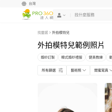
台灣
找靈感
外拍模特兒
外拍模特兒範例照片
婚紗訂製
韓式婚紗禮服
健美教練
所有篩選
藝術照
閨蜜寫真