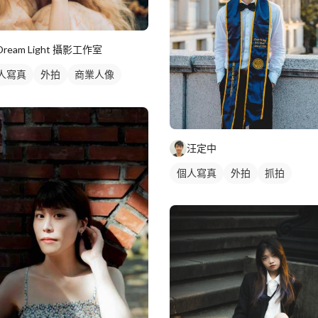
Dream Light 攝影工作室
人寫真
外拍
商業人像
拍
汪定中
個人寫真
外拍
抓拍