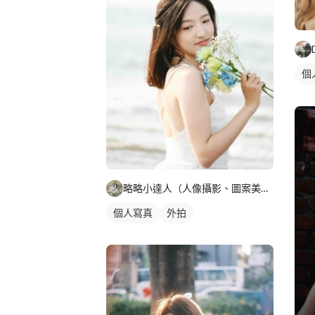
個
抓
略略小達人（人像攝影、圖案美編設計）
個人寫真
外拍