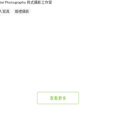
Bei Photography 貝式攝影工作室
人寫真
婚禮攝影
人婚紗寫真
婚紗照
外拍
術照
查看更多