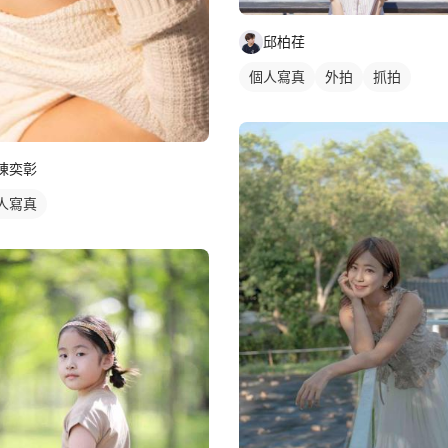
邱柏荏
個人寫真
外拍
抓拍
陳奕彰
人寫真