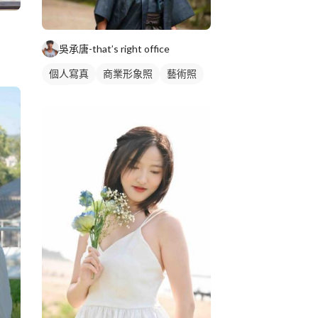
吳承唐-that’s right office
個人寫真
商業形象照
藝術照
外拍