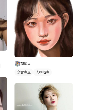
賴怡霖
寫實畫風
人物插畫