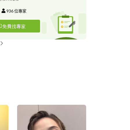
936
位專家
免費找專家