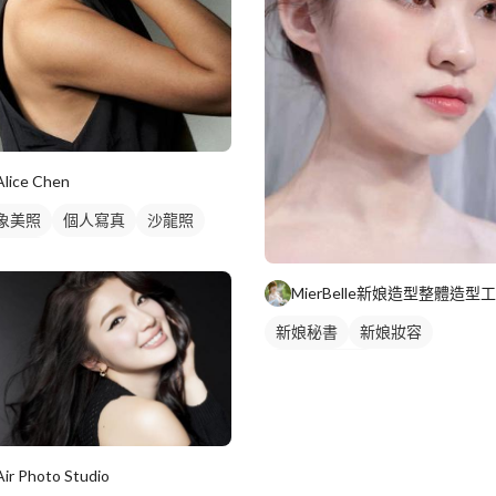
Alice Chen
象美照
個人寫真
沙龍照
業人像
MierBelle新娘造型整體造型
新娘秘書
新娘妝容
妝髮造型服務
Air Photo Studio