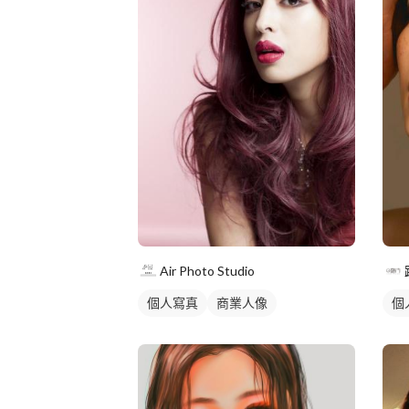
Air Photo Studio
個人寫真
商業人像
個