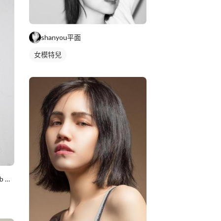
shanyou平面
女模特兒
女巫實驗室音樂製作 Witch Lab Music