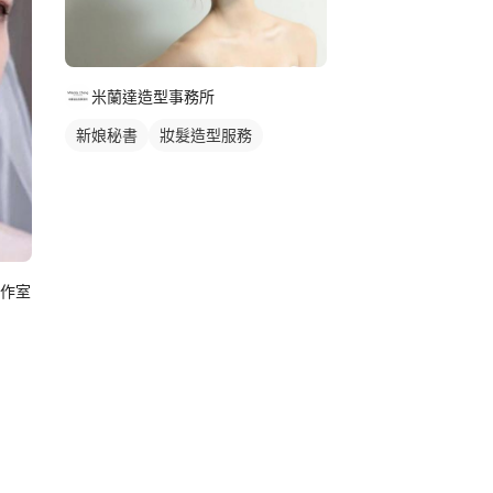
米蘭達造型事務所
新娘秘書
妝髮造型服務
工作室