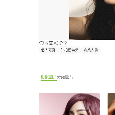
收藏
分享
個人寫真
外拍模特兒
商業人像
相似圖片
分類圖片