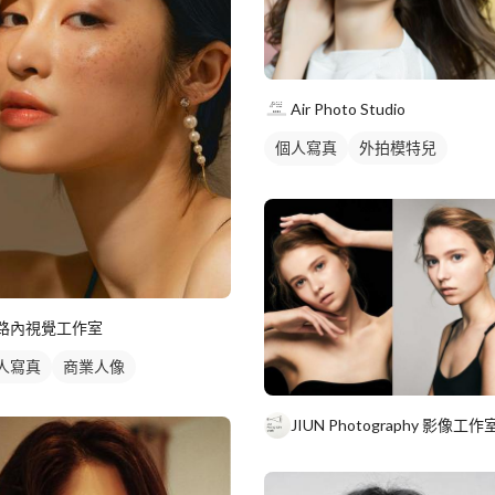
Air Photo Studio
個人寫真
外拍模特兒
商業人像
路內視覺工作室
人寫真
商業人像
JIUN Photography 影像工作