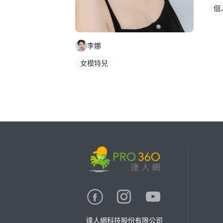
個
李娜
女模特兒
繼續完成
找專家(0)
買服務(0)
達人網科技股份有限公司