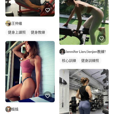
王仲維
健身上課照
健身教練
私人健身教練
重訓教練
健身課程
重訓課程
Jennifer Lien/Jenjen教練?
腿部訓練
核心訓練
健身訓練照
娃娃