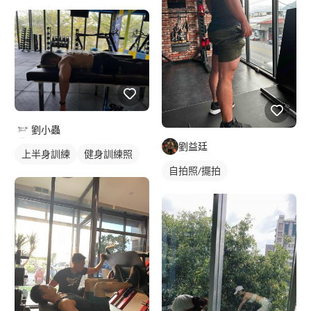
劉小蟲
劉益廷
上半身訓練
健身訓練照
自拍照/擺拍