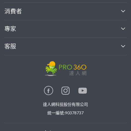
關於我們
消費者
找專家(0)
買服務(0)
媒體報導
買服務
專家
部落格
如何使用PRO360
加入我們
案件中心
客服
熱門服務
投資人關係
成為專家
所有服務
客服中心
合作提案
如何接案
價格行情
使用條款
聯絡我們
專家指南
專家目錄
信任與保障
推廣服務
在地專家推薦
隱私權政策
卓越專家
達人網科技股份有限公司
關鍵字搜尋
公告
特約專家
統一編號:90378737
專業知識
勞健保專區
問專家