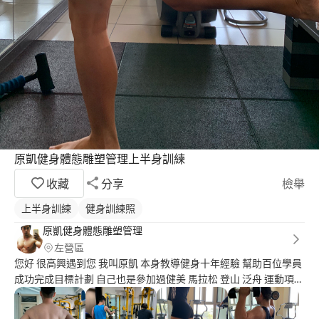
原凱健身體態雕塑管理上半身訓練
收藏
分享
檢舉
上半身訓練
健身訓練照
原凱健身體態雕塑管理
左營區
您好 很高興遇到您 我叫原凱 本身教導健身十年經驗 幫助百位學員
成功完成目標計劃 自己也是參加過健美 馬拉松 登山 泛舟 運動項目
活動 請多多指教