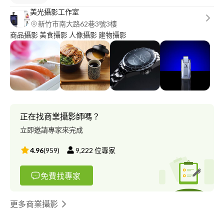
美光攝影工作室
新竹市南大路62巷3號3樓
商品攝影 美食攝影 人像攝影 建物攝影
正在找商業攝影師嗎？
立即邀請專家來完成
4.96
(
959
)
9,222
位專家
免費找專家
更多商業攝影