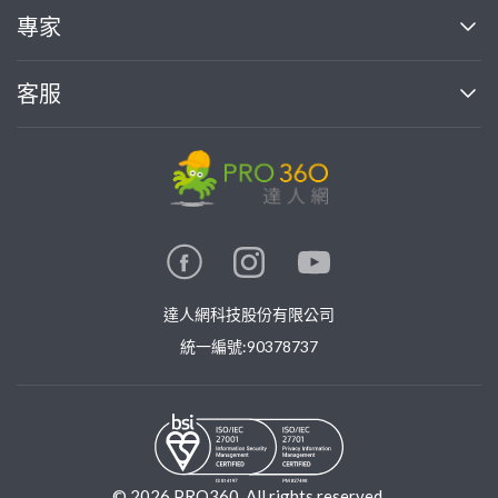
買服務
專家
部落格
如何使用PRO360
加入我們
案件中心
客服
熱門服務
投資人關係
成為專家
所有服務
客服中心
合作提案
如何接案
價格行情
使用條款
聯絡我們
專家指南
專家目錄
信任與保障
推廣服務
在地專家推薦
隱私權政策
卓越專家
達人網科技股份有限公司
關鍵字搜尋
公告
特約專家
統一編號:90378737
專業知識
勞健保專區
問專家
新手攻略
©
2026
PRO360. All rights reserved.