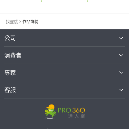
找靈感
作品詳情
繼續完成
公司
關於我們
消費者
找專家(0)
買服務(0)
媒體報導
買服務
專家
部落格
如何使用PRO360
加入我們
案件中心
客服
熱門服務
投資人關係
成為專家
所有服務
客服中心
合作提案
如何接案
價格行情
使用條款
聯絡我們
專家指南
專家目錄
信任與保障