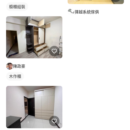
櫥櫃組裝
擇越系統傢俱
陳政豪
木作櫃