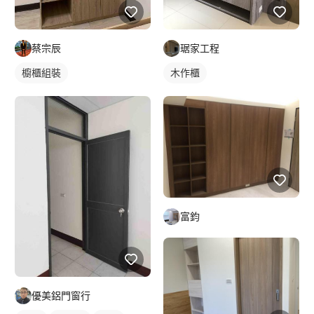
蔡宗辰
琚家工程
櫥櫃組裝
木作櫃
富鈞
優美鋁門窗行