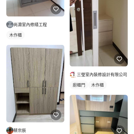
尚濎室內修繕工程
木作櫃
三瑩室內裝修設計有限公司
廚櫃門
木作櫃
蔡宗辰