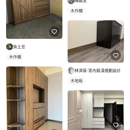
陳啟友
木作櫃
吳土豆
木作櫃
林淇葆-室內裝潢規劃設計
木地板