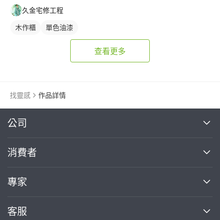
久金宅修工程
木作櫃
單色油漆
查看更多
找靈感
作品詳情
繼續完成
公司
關於我們
消費者
找專家(0)
買服務(0)
媒體報導
買服務
專家
部落格
如何使用PRO360
加入我們
案件中心
客服
熱門服務