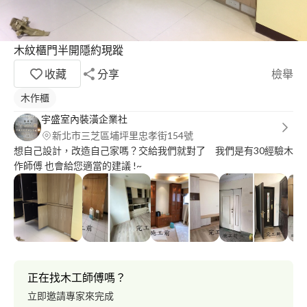
木紋櫃門半開隱約現蹤
收藏
分享
檢舉
木作櫃
宇盛室內裝潢企業社
新北市三芝區埔坪里忠孝街154號
想自己設計，改造自己家嗎？交給我們就對了 我們是有30經驗木
作師傅 也會給您適當的建議 !~
正在找木工師傅嗎？
立即邀請專家來完成