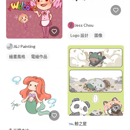
Jess Chou
Logo 設計
圖像
卡通商標
J&J Painting
繪畫風格
電繪作品
卡通風人物
插畫
人物插畫
鯨之屋