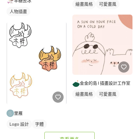
半糖去冰
繪畫風格
可愛畫風
人物插畫
電繪作品
漫畫設計
插畫
金金的島 l 插畫設計工作室
繪畫風格
可愛畫風
電繪作品
插畫
里雁
Logo 設計
字體
日式商標