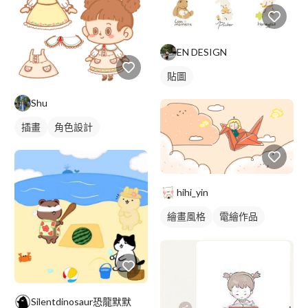
EN DESIGN
貼圖
Shu
插畫
角色設計
hihi_yin
繪畫風格
電繪作品
可愛畫風
插畫
Silentdinosaur恐龍默默