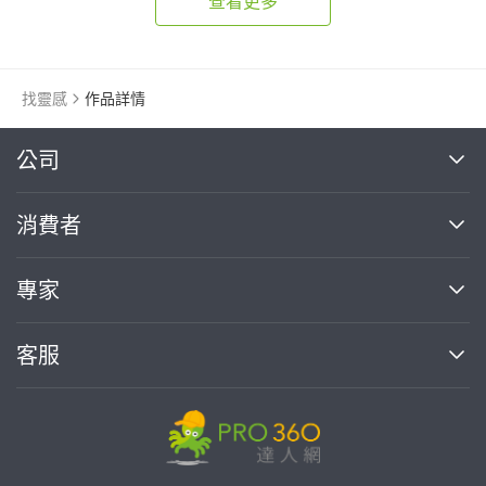
查看更多
找靈感
作品詳情
繼續完成
公司
關於我們
消費者
找專家(0)
買服務(0)
媒體報導
買服務
專家
部落格
如何使用PRO360
加入我們
案件中心
客服
熱門服務
投資人關係
成為專家
所有服務
客服中心
合作提案
如何接案
價格行情
使用條款
聯絡我們
專家指南