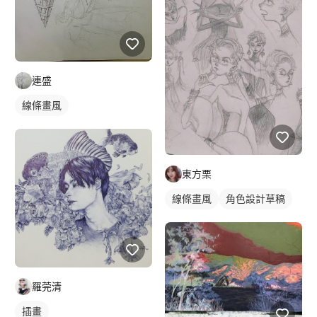
連盛
線條畫風
東方栗
線條畫風
角色設計草稿
羅莞清
插畫