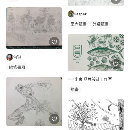
Jasper
室內壁畫
外牆壁畫
壁畫彩繪
校園壁畫
風景/植物壁畫
何琳
線條畫風
出良 品牌設計工作室
插畫