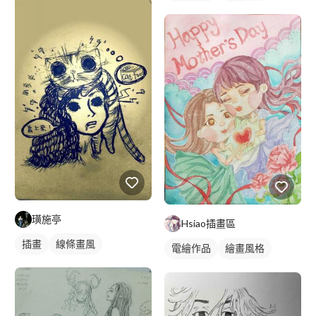
手繪風格
插畫
風景寫生
璜施亭
Hsiao插畫區
插畫
線條畫風
電繪作品
繪畫風格
手繪風格
插畫
人物插畫