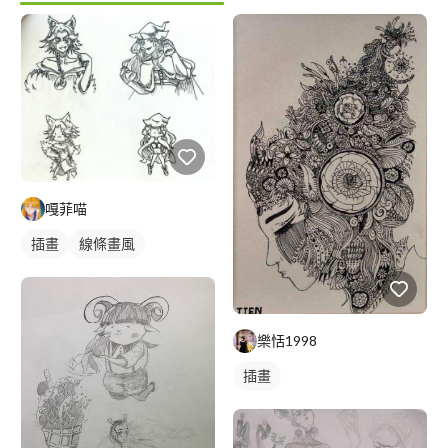
嘎菲喵
插畫
線條畫風
樂恬1998
插畫