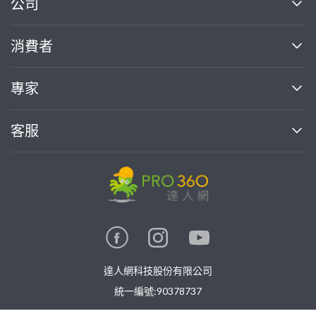
繼續完成
公司
關於我們
消費者
找專家(0)
買服務(0)
媒體報導
買服務
專家
部落格
如何使用PRO360
加入我們
案件中心
客服
熱門服務
投資人關係
成為專家
所有服務
客服中心
合作提案
如何接案
價格行情
使用條款
聯絡我們
專家指南
專家目錄
信任與保障
推廣服務
在地專家推薦
隱私權政策
卓越專家
達人網科技股份有限公司
關鍵字搜尋
公告
特約專家
統一編號:90378737
專業知識