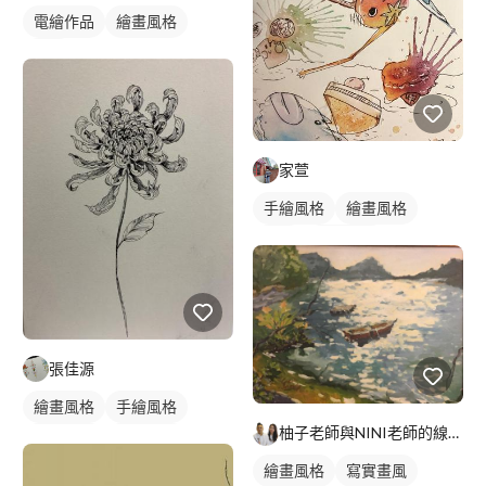
電繪作品
繪畫風格
插畫
家萱
手繪風格
繪畫風格
插畫
動物插畫
張佳源
繪畫風格
手繪風格
柚子老師與NINI老師的線上藝術教學
寫實畫風
靜物素描
繪畫風格
寫實畫風