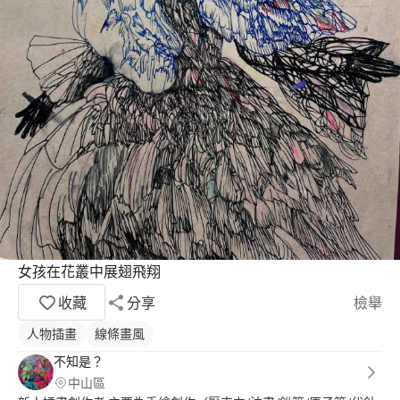
女孩在花叢中展翅飛翔
收藏
分享
檢舉
人物插畫
線條畫風
不知是？
中山區