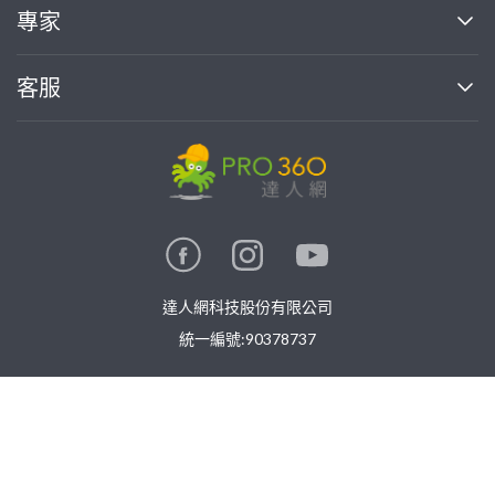
買服務
專家
部落格
如何使用PRO360
加入我們
案件中心
客服
熱門服務
投資人關係
成為專家
所有服務
客服中心
合作提案
如何接案
價格行情
使用條款
聯絡我們
專家指南
專家目錄
信任與保障
推廣服務
在地專家推薦
隱私權政策
卓越專家
達人網科技股份有限公司
關鍵字搜尋
公告
特約專家
統一編號:90378737
專業知識
勞健保專區
問專家
免費找專家
新手攻略
©
2026
PRO360. All rights reserved.