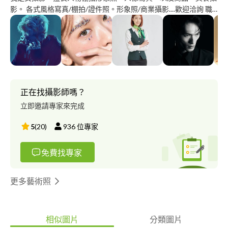
影。 各式風格寫真/棚拍/證件照。形象照/商業攝影....歡迎洽詢 職
業形象照。棚拍 https://instagram.com/alice.photo.focus 人物攝
影。寫真 https://instagram.com/alice.chen8010 時尚人物。風格
形象照。棚拍 https://instagram.com/alice8010.pic 食物。商品攝
影 https://instagram.com/alicephoto52
正在找攝影師嗎？
立即邀請專家來完成
5
(
20
)
936
位專家
免費找專家
更多藝術照
相似圖片
分類圖片