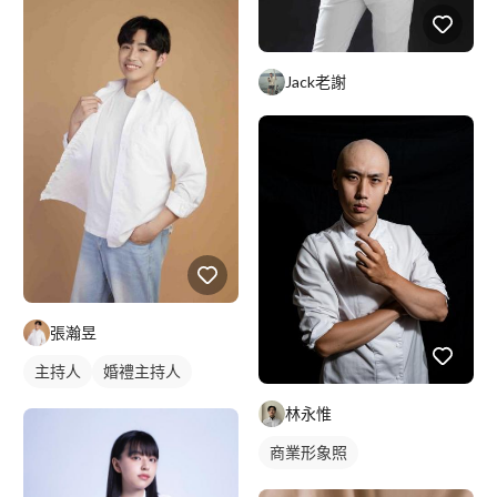
Jack老謝
張瀚昱
主持人
婚禮主持人
林永惟
商業形象照