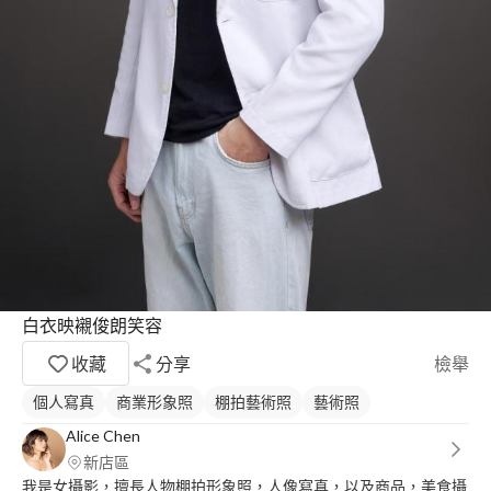
白衣映襯俊朗笑容
收藏
分享
檢舉
個人寫真
商業形象照
棚拍藝術照
藝術照
Alice Chen
新店區
我是女攝影，擅長人物棚拍形象照，人像寫真，以及商品，美食攝