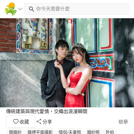
傳統建築與現代愛情，交織出浪漫瞬間
收藏
分享
檢舉
類婚紗
婚禮平面攝影
情侶/夫妻照
婚紗照
外拍