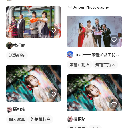
Anber Photography
林哲偉
Tina|千千 婚禮企劃主持｜婚禮顧問｜春酒尾牙
活動紀錄
婚禮活動照
婚禮主持人
婚禮顧問
攝相豬
攝相豬
個人寫真
外拍模特兒
外拍
抓拍