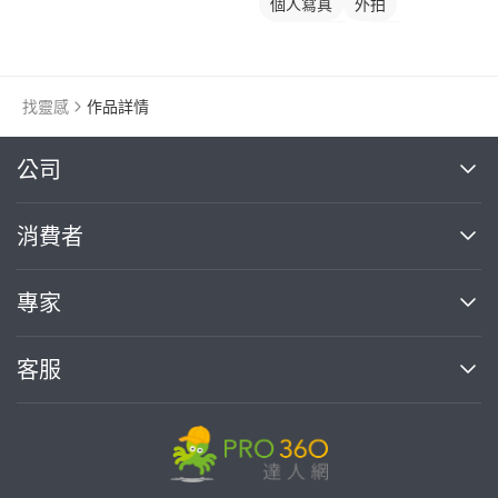
個人寫真
外拍
外拍模特兒
抓拍
找靈感
作品詳情
繼續完成
公司
關於我們
消費者
找專家(0)
買服務(0)
媒體報導
買服務
專家
部落格
如何使用PRO360
加入我們
案件中心
客服
熱門服務
投資人關係
成為專家
所有服務
客服中心
合作提案
如何接案
價格行情
使用條款
聯絡我們
專家指南