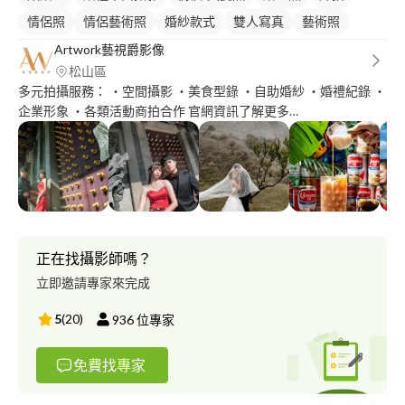
情侶照
情侶藝術照
婚紗款式
雙人寫真
藝術照
Artwork藝視爵影像
松山區
多元拍攝服務： ・空間攝影 ・美食型錄 ・自助婚紗 ・婚禮紀錄 ・
企業形象 ・各類活動商拍合作 官網資訊了解更多
https://wartwork.weebly.com 攝影規劃 老Ｋ 十五年拍攝經歷，多
元拍攝服務，秉持著以客為尊，專業、創新、藝術結合。 目前拍
攝過城市 澳門Macao 香港Hong Kong 沖繩Okinawa 舊金山San
Francisco 上海Shanghai 長灘島Boracay 廣西南寧Nanning 山東
Shandong 經歷： 薇薇新娘雜誌專題拍攝 ISPWP國際專業婚禮認
證攝影師 Girl愛女生品牌穿搭運動時尚風潮拍攝 中視 採訪創意婚
紗主題 2014民視你照亮我星球 劇照師 2012電影親愛的奶奶 劇照
正在找攝影師嗎？
師 地球・環境」四川省攝影大賽銀牌 地球・環境」四川省攝影大
立即邀請專家來完成
賽銅牌 新人・新作國際書畫攝影兩項優秀獎 與我們聊一段你們故
事 IG artwork_kevin
5
(
20
)
936
位專家
免費找專家