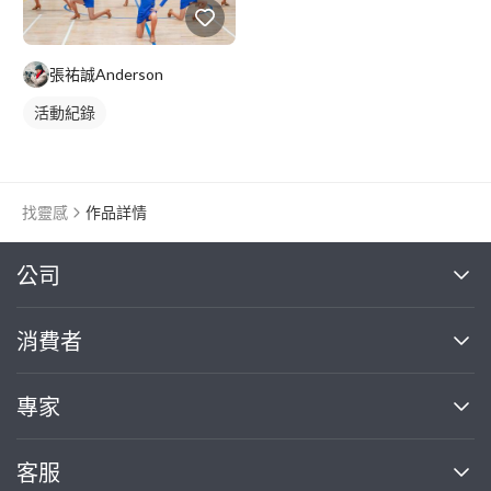
張祐誠Anderson
活動紀錄
找靈感
作品詳情
繼續完成
公司
關於我們
消費者
找專家(0)
買服務(0)
媒體報導
買服務
專家
部落格
如何使用PRO360
加入我們
案件中心
客服
熱門服務