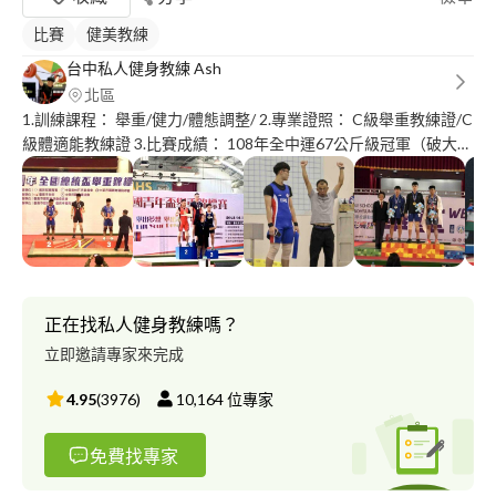
比賽
健美教練
台中私人健身教練 Ash
北區
1.訓練課程： 舉重/健力/體態調整/ 2.專業證照： C級舉重教練證/C
級體適能教練證 3.比賽成績： 108年全中運67公斤級冠軍（破大會
紀錄） 108年全國健力錦標賽59公斤級冠軍（臥推破大會紀錄）
109年青少年舉重亞洲錦標賽73量級第三名 109年青少年舉重世界
盃錦標賽73量級第九名 110年全中運81量級冠軍（破大會紀錄、
青少年紀錄） 111年全中運81量級冠軍（破大會紀錄） 111年全國
健力錦標賽3項冠軍（蹲舉破大會紀錄） 112年全國運動會96量級
第四名
正在找私人健身教練嗎？
立即邀請專家來完成
4.95
(
3976
)
10,164
位專家
免費找專家