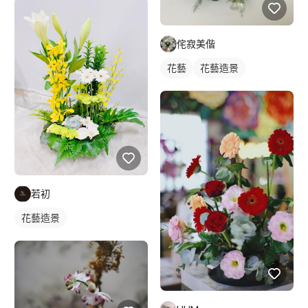
侘寂美偕
花藝
花藝造景
若初
花藝造景