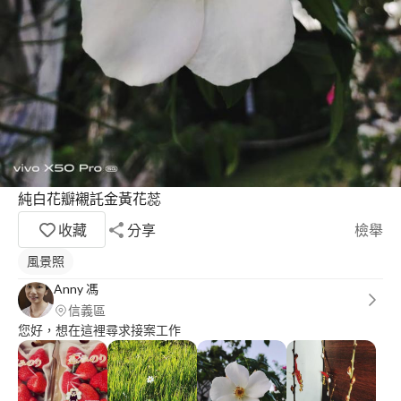
純白花瓣襯託金黃花蕊
收藏
分享
檢舉
風景照
Anny 馮
信義區
您好，想在這裡尋求接案工作