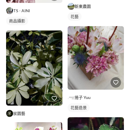
新東農園
TS - AINI
花藝
商品攝影
捲子 Yuu
花藝造景
汖園藝