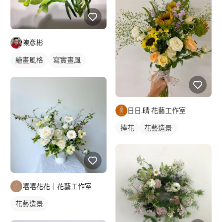
陳彥彬
繪畫風格
寫實畫風
手繪風格
靜物素描
日日.晴 花藝工作室
捧花
花藝造景
嘻嘻花花｜花藝工作室
花藝造景