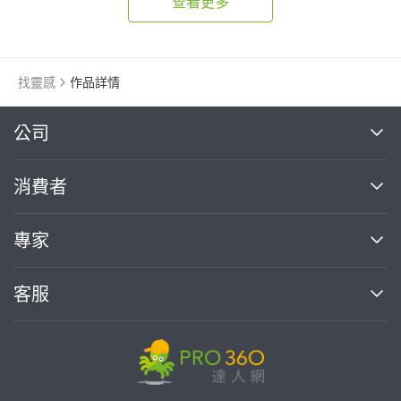
查看更多
找靈感
作品詳情
繼續完成
公司
關於我們
消費者
找專家(0)
買服務(0)
媒體報導
買服務
專家
部落格
如何使用PRO360
加入我們
案件中心
客服
熱門服務
投資人關係
成為專家
所有服務
客服中心
合作提案
如何接案
價格行情
使用條款
聯絡我們
專家指南