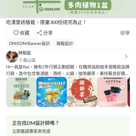
吃漢堡送植栽，限量300份送完為止！
收藏
分享
檢舉
DM/EDM/Banner設計
海報設計
林郁庭
鳳山區
Hi～我是Raz，擁有2年行銷企劃經驗，任職與協助過多個餐飲品牌
行銷，其中包含餐酒館、酒吧、火鍋、咖啡廳等，秉持著良好積極
的工作態度與完整的行銷規劃，無論是在前期建置階段或是中期品
牌的穩定發展，都能為您帶來專業的服務。
正在找DM設計師嗎？
立即邀請專家來完成