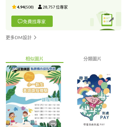
4.94
(
508
)
28,757
位專家
免費找專家
更多DM設計
相似圖片
分類圖片