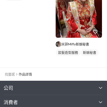
米菲Miffy新娘秘書
妝髮造型服務
新娘秘書
找靈感
作品詳情
繼續完成
公司
關於我們
消費者
找專家(0)
買服務(0)