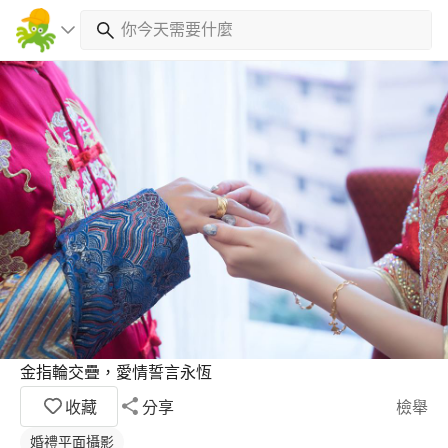
金指輪交疊，愛情誓言永恆
收藏
分享
檢舉
婚禮平面攝影