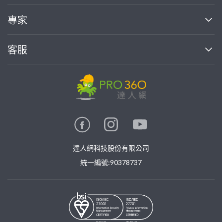
媒體報導
買服務
專家
部落格
如何使用PRO360
加入我們
案件中心
客服
熱門服務
投資人關係
成為專家
所有服務
客服中心
合作提案
如何接案
價格行情
使用條款
聯絡我們
專家指南
專家目錄
信任與保障
推廣服務
在地專家推薦
隱私權政策
卓越專家
達人網科技股份有限公司
關鍵字搜尋
公告
特約專家
統一編號:90378737
專業知識
勞健保專區
問專家
新手攻略