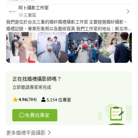
阿卜攝影工作室
三重區
我們是位於台北三重的婚紗婚禮攝影工作室 主要經營婚紗攝影、
婚禮記錄、專業形象照以及藝術寫真 我們工作室的地址：新北市
三重區中正北路430號二樓 阿卜攝影工作室從2013年創立 創辦人
阿卜從2007年接觸攝影至今，服務過的新人已經破千對了 但隨著
多年來在婚禮產業的時間越久，我們越覺得不敢疏忽大意 首先對
於檔案的保存就非常謹慎，所有相機都使用雙卡雙插槽拍攝，拍攝
完畢也使用異地雙備份保存照片 是為了在你們人生中新的里程碑
記錄下最美好的每一個畫面 稍微有一點閃失都是不允許的，也因
為阿卜以及團隊的高度重視 新人對阿卜的口碑一直都是極佳的 我
正在找婚禮攝影師嗎？
們希望繼續保持下去，繼續獲得新人的支持，繼續保持我們對攝影
立即邀請專家來完成
的狂熱。 婚禮記錄 Actual Day 我就像新人在婚禮中的第三隻眼，
記錄著婚禮中的點點滴滴，一整天的婚禮忙忙碌碌，在不知不覺中
4.96
(
784
)
5,154
位專家
就結束了，最後還留下什麼？留下了照片的回憶，讓你們在未來的
每一天裡，都可以慢慢品嚐婚禮中美好的每一秒鐘
免費找專家
更多婚禮平面攝影