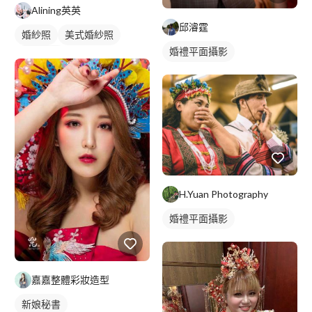
Alining英英
邱濬霆
婚紗照
美式婚紗照
婚禮平面攝影
新娘秘書
H.Yuan Photography
婚禮平面攝影
嘉嘉整體彩妝造型
新娘秘書